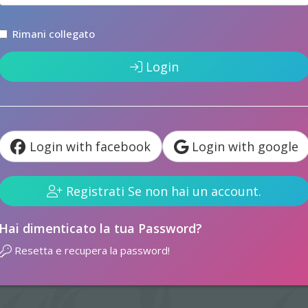
Rimani collegato
Login
Login with facebook
Login with google
Registrati Se non hai un account.
Hai dimenticato la tua Password?
Resetta e recupera la password!