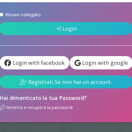
Rimani collegato
Login
Login with facebook
Login with google
Registrati Se non hai un account.
Hai dimenticato la tua Password?
Resetta e recupera la password!