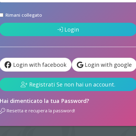
Rimani collegato
Login
Login with facebook
Login with google
Registrati Se non hai un account.
Hai dimenticato la tua Password?
Resetta e recupera la password!