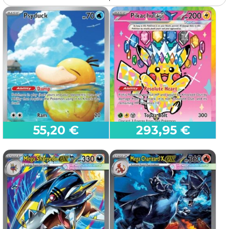
Seleziona la lingua, la condizione e la quantità
55,20 €
293,95 €
che vuoi vendere.
Fai click sul pulsante
, le carte saranno
aggiunte al carrello virtuale.
Al termine clicca sul pulsante "Vedi carrello
vendita" per vedere il contenuto del carrello e
procedere con la vendita.
Psyduck
Pikachu ex
Se hai dubbi:
Leggi le istruzioni Pokémon
Ascended Heroes
Ascended Heroes