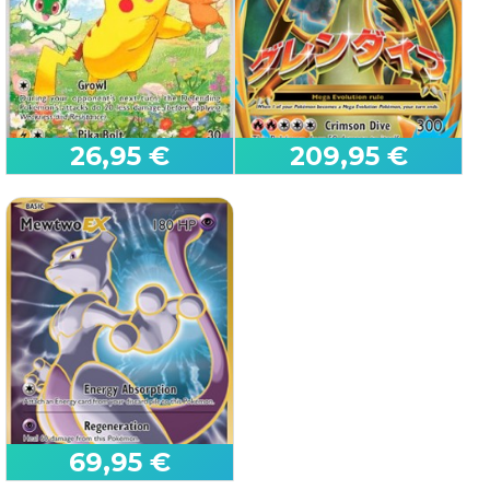
Jungle
Team Rocket
26,95 €
209,95 €
Pikachu
MCharizard EX
SV Black Star Promos
Evolutions
69,95 €