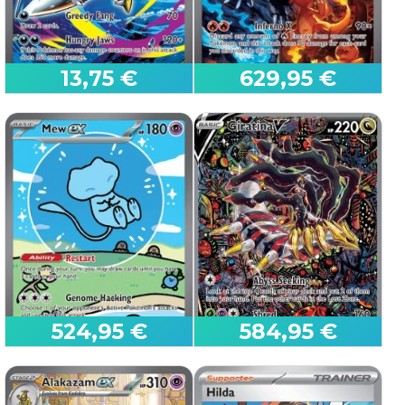
13,75 €
629,95 €
Mega Sharpedo ex
Mega Charizard X ex
Phantasmal Flames
Phantasmal Flames
524,95 €
584,95 €