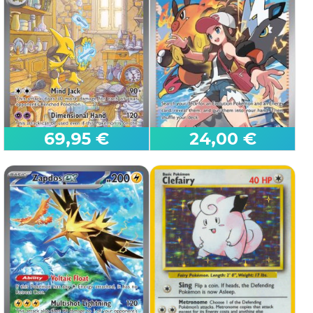
Mew ex
Giratina V
Paldean Fates
Lost Origin
69,95 €
24,00 €
Alakazam ex
Anita
151
White Flare