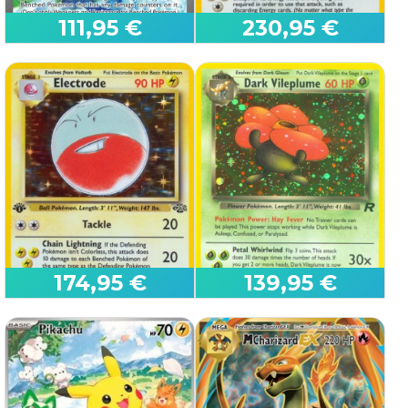
111,95 €
230,95 €
First Edition
Zapdos ex
Clefairy
151
Base
174,95 €
139,95 €
First Edition
First Edition
Electrode
Dark Vileplume (Holo)