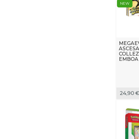
NEW
MEGAEV
ASCESA
COLLEZ
EMBOAR
24,90 