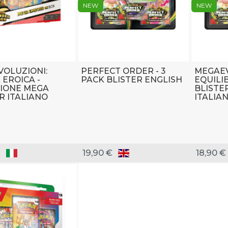
NEW
NEW
OLUZIONI:
PERFECT ORDER - 3
MEGAEV
 EROICA -
PACK BLISTER ENGLISH
EQUILI
IONE MEGA
BLISTE
 ITALIANO
ITALIA
€
19,90 €
18,90 €