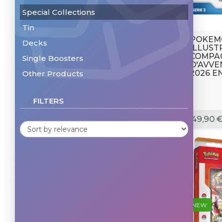
Special Collections
Tin
POKEM
Decks
ILLUSTR
COMPA
Single Boosters
D'AVVE
2026 E
Other Products
FILTERS
49,90 
NEW