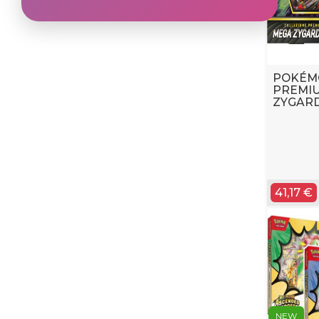
POKÉM
PREMI
ZYGARD
41,17 €
NEW