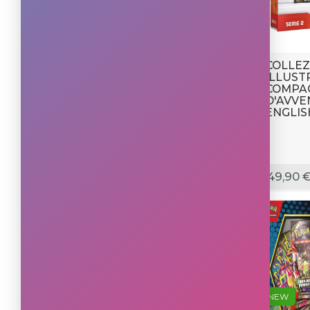
COLLEZ
ILLUST
COMPA
D'AVVE
ENGLIS
49,90 
NEW