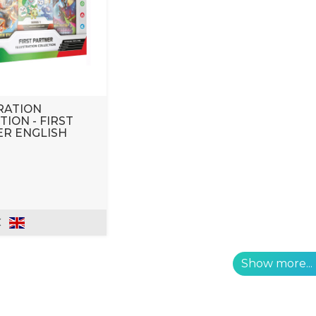
RATION
TION - FIRST
R ENGLISH
€
Show more...