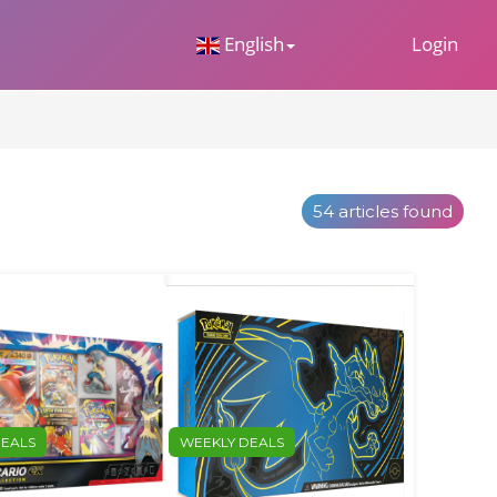
 Dropdown
English
Login
54 articles found
DEALS
WEEKLY DEALS