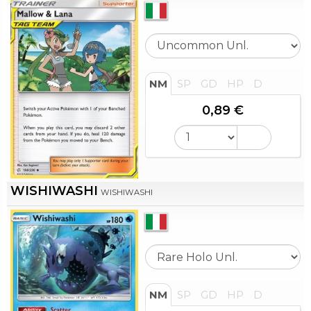
NM
SP
GD
HP
D
0,89 €
WISHIWASHI
WISHIWASHI
NM
SP
GD
HP
D