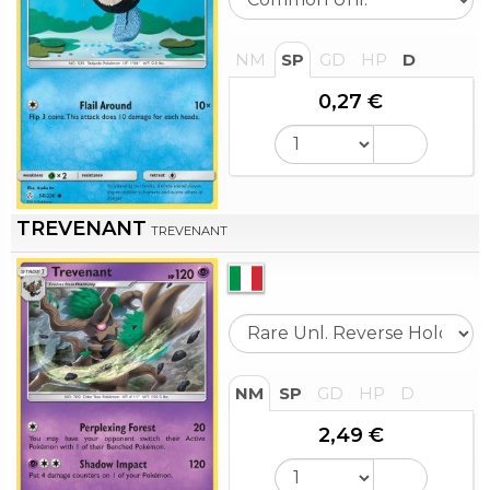
NM
SP
GD
HP
D
0,27 €
TREVENANT
TREVENANT
NM
SP
GD
HP
D
2,49 €