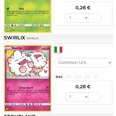
0,28 €
SWIRLIX
SWIRLIX
NM
SP
GD
HP
D
0,28 €