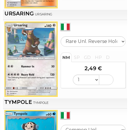
URSARING
URSARING
NM
SP
GD
HP
D
2,49 €
TYMPOLE
TYMPOLE