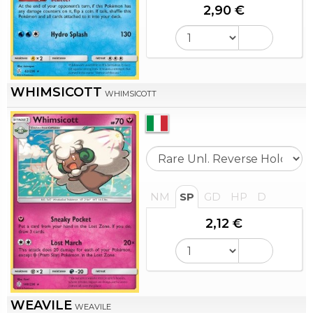
2,90 €
WHIMSICOTT
WHIMSICOTT
NM
SP
GD
HP
D
2,12 €
WEAVILE
WEAVILE