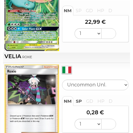
NM
SP
GD
HP
D
22,99 €
VELIA
ROXIE
NM
SP
GD
HP
D
0,28 €