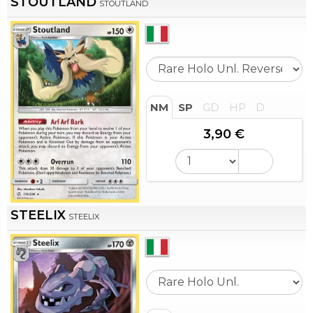
STOUTLAND
STOUTLAND
NM
SP
GD
HP
D
3,90 €
STEELIX
STEELIX