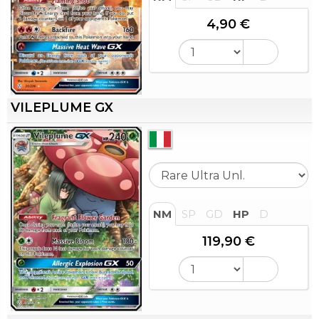
4,90 €
VILEPLUME GX
NM
SP
GD
HP
D
119,90 €