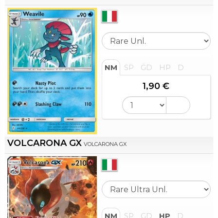
NM
SP
GD
HP
D
1,90 €
VOLCARONA GX
VOLCARONA GX
NM
SP
GD
HP
D