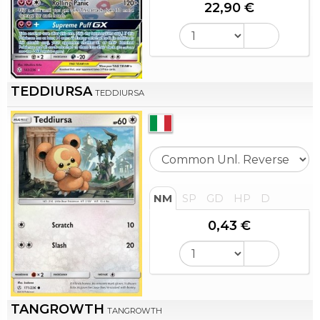
22,90 €
TEDDIURSA
TEDDIURSA
NM
SP
GD
HP
D
0,43 €
TANGROWTH
TANGROWTH