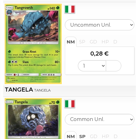
NM
SP
GD
HP
D
0,28 €
TANGELA
TANGELA
NM
SP
GD
HP
D