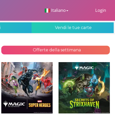
 Dropdown
Italiano
Login
i
Vendi le tue carte
Offerte della settimana