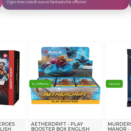
Ogni mercoledì nuove fantastiche offerte!
In Offerta
Novità
EROES
AETHERDRIFT - PLAY
MURDERS
LISH
BOOSTER BOX ENGLISH
MANOR -