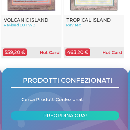
VOLCANIC ISLAND
TROPICAL ISLAND
Revised EU FWB
Revised
559,20 €
463,20 €
Hot Card
Hot Card
PRODOTTI CONFEZIONATI
Cerca Prodotti Confezionati
PREORDINA ORA!