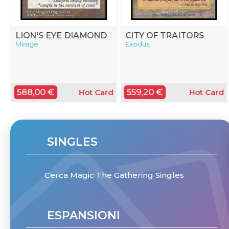
LION'S EYE DIAMOND
CITY OF TRAITORS
Mirage
Exodus
588,00 €
559,20 €
d
Hot Card
Hot Card
SINGLES
Cerca Magic The Gathering Singles
ESPANSIONI