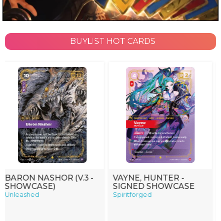
Confezionati
Confezionati
Confezionat
BUYLIST HOT CARDS
VAYNE, HUNTER -
VIKTOR, HERALD OF
SIGNED SHOWCASE
THE ARCANE (V.2 -
SIGNED SHOWCASE)
Spiritforged
Origins