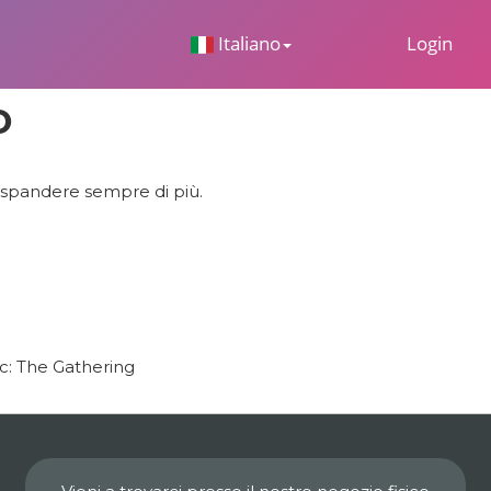
 Dropdown
Italiano
Login
o
 espandere sempre di più.
ic: The Gathering