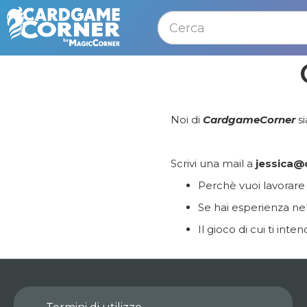
MENU
Noi di
CardgameCorner
s
Scrivi una mail a
jessica
Perchè vuoi lavorare
Se hai esperienza ne
Il gioco di cui ti in