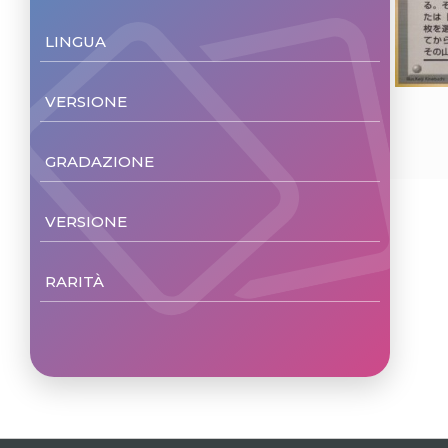
LINGUA
Japanese
(1)
VERSIONE
Non Foil
(1)
GRADAZIONE
D
(1)
VERSIONE
Unl.
(1)
RARITÀ
Uncommon
(1)