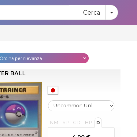
Toggle
Cerca
ER BALL
NM
SP
GD
HP
D