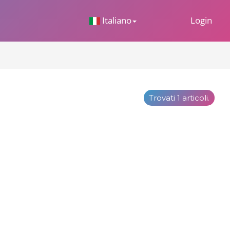
 Dropdown
Italiano
Login
Trovati 1 articoli.