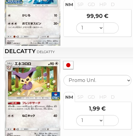
NM
SP
GD
HP
D
99,90 €
DELCATTY
DELCATTY
NM
SP
GD
HP
D
1,99 €