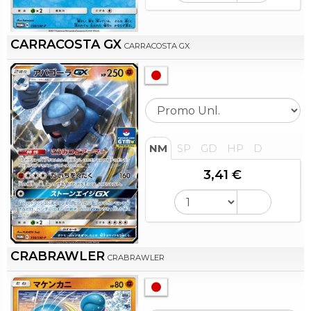
CARRACOSTA GX
CARRACOSTA GX
NM
SP
GD
HP
D
3,41 €
CRABRAWLER
CRABRAWLER