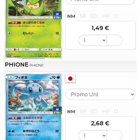
NM
SP
GD
HP
D
1,49 €
PHIONE
PHIONE
NM
SP
GD
HP
D
2,68 €