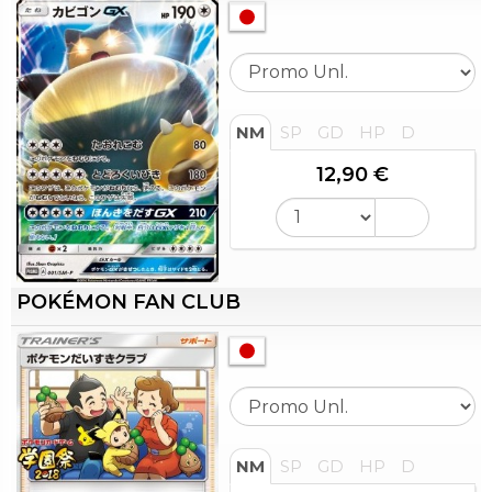
NM
SP
GD
HP
D
12,90 €
POKÉMON FAN CLUB
NM
SP
GD
HP
D