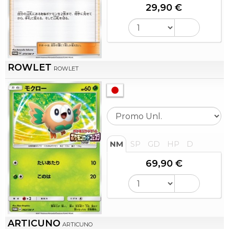
29,90 €
ROWLET
ROWLET
NM
SP
GD
HP
D
69,90 €
ARTICUNO
ARTICUNO