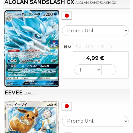
ALOLAN SANDSLASH GX
ALOLAN SANDSLASH GX
NM
SP
GD
HP
D
4,99 €
EEVEE
EEVEE