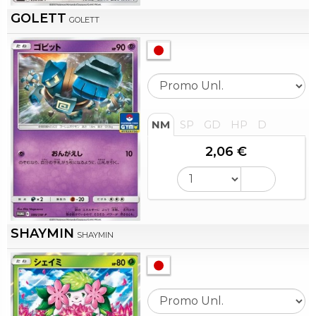
GOLETT
GOLETT
NM
SP
GD
HP
D
2,06 €
SHAYMIN
SHAYMIN