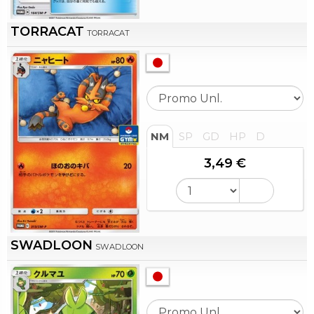
TORRACAT
TORRACAT
NM
SP
GD
HP
D
3,49 €
SWADLOON
SWADLOON