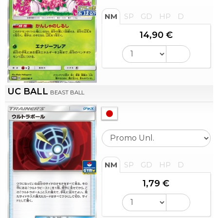
NM
SP
GD
HP
D
14,90 €
UC BALL
BEAST BALL
NM
SP
GD
HP
D
1,79 €