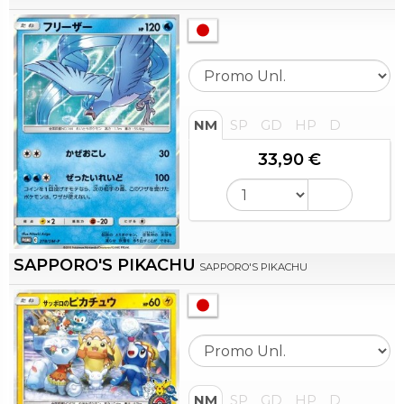
NM
SP
GD
HP
D
33,90 €
SAPPORO'S PIKACHU
SAPPORO'S PIKACHU
NM
SP
GD
HP
D