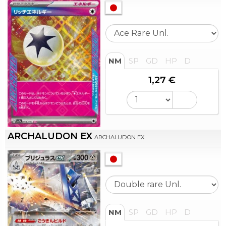
NM
SP
GD
HP
D
1,27 €
ARCHALUDON EX
ARCHALUDON EX
NM
SP
GD
HP
D