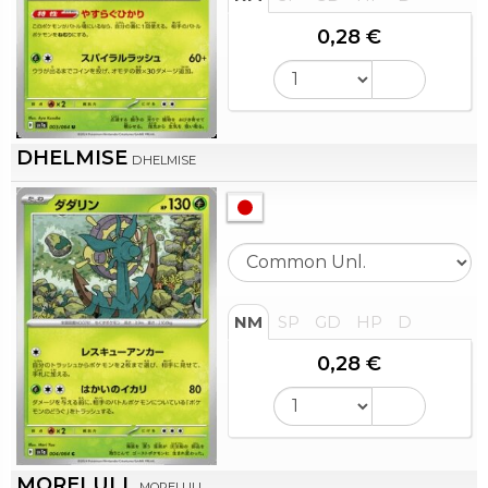
0,28 €
DHELMISE
DHELMISE
NM
SP
GD
HP
D
0,28 €
MORELULL
MORELULL