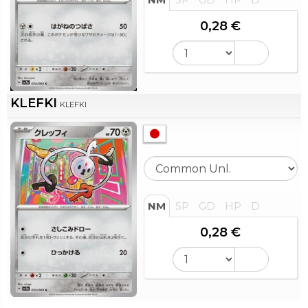
0,28 €
KLEFKI
KLEFKI
NM
SP
GD
HP
D
0,28 €