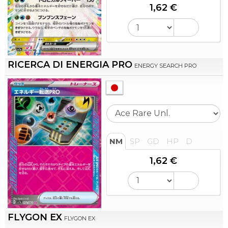
1,62 €
RICERCA DI ENERGIA PRO
ENERGY SEARCH PRO
NM
SP
GD
HP
D
1,62 €
FLYGON EX
FLYGON EX