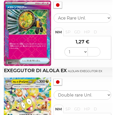
NM
SP
GD
HP
D
1,27 €
EXEGGUTOR DI ALOLA EX
ALOLAN EXEGGUTOR EX
NM
SP
GD
HP
D