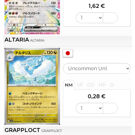
1,62 €
ALTARIA
ALTARIA
NM
SP
GD
HP
D
0,28 €
GRAPPLOCT
GRAPPLOCT