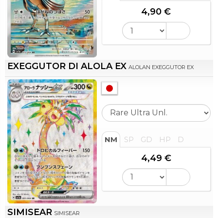
4,90 €
EXEGGUTOR DI ALOLA EX
ALOLAN EXEGGUTOR EX
NM
SP
GD
HP
D
4,49 €
SIMISEAR
SIMISEAR