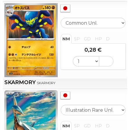
NM
SP
GD
HP
D
0,28 €
SKARMORY
SKARMORY
NM
SP
GD
HP
D