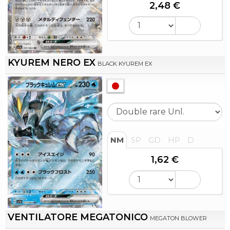
2,48 €
KYUREM NERO EX
BLACK KYUREM EX
NM
SP
GD
HP
D
1,62 €
VENTILATORE MEGATONICO
MEGATON BLOWER