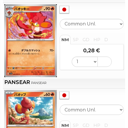
NM
SP
GD
HP
D
0,28 €
PANSEAR
PANSEAR
NM
SP
GD
HP
D