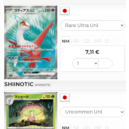
NM
SP
GD
HP
D
7,11 €
SHIINOTIC
SHIINOTIC
NM
SP
GD
HP
D