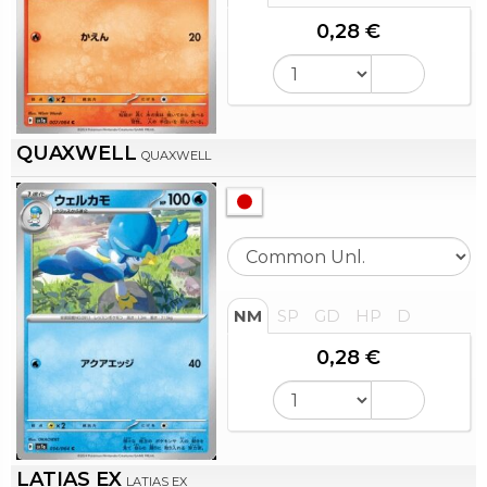
0,28 €
QUAXWELL
QUAXWELL
NM
SP
GD
HP
D
0,28 €
LATIAS EX
LATIAS EX