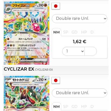
NM
SP
GD
HP
D
1,62 €
CYCLIZAR EX
CYCLIZAR EX
NM
SP
GD
HP
D