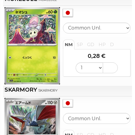
NM
SP
GD
HP
D
0,28 €
SKARMORY
SKARMORY
NM
SP
GD
HP
D