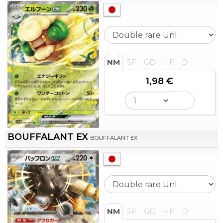
NM
SP
GD
HP
D
1,98 €
BOUFFALANT EX
BOUFFALANT EX
NM
SP
GD
HP
D