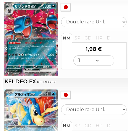
NM
SP
GD
HP
D
1,98 €
KELDEO EX
KELDEO EX
NM
SP
GD
HP
D