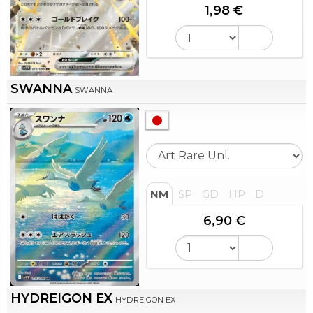
1,98 €
SWANNA
SWANNA
NM
SP
GD
HP
D
6,90 €
HYDREIGON EX
HYDREIGON EX