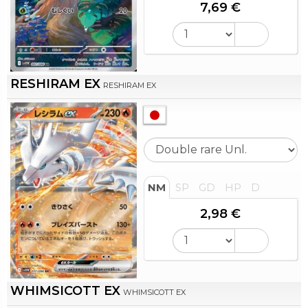
7,69 €
RESHIRAM EX
RESHIRAM EX
NM
SP
GD
HP
D
2,98 €
WHIMSICOTT EX
WHIMSICOTT EX