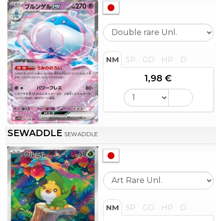
NM
SP
GD
HP
D
1,98 €
SEWADDLE
SEWADDLE
NM
SP
GD
HP
D