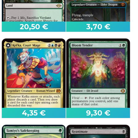
20,50 €
3,70 €
Catacombe Verdeggianti
Quandrix, la Prova
(260)
(286)
Modern Horizons 2
Secrets of Strixhaven
4,35 €
9,30 €