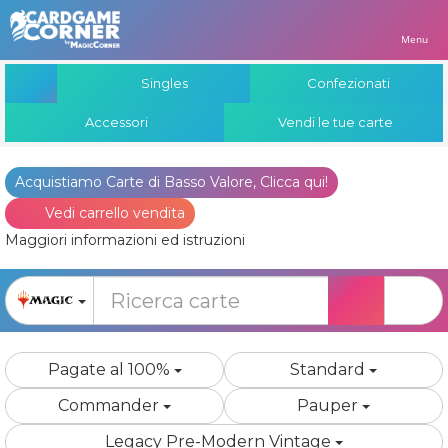
Menu
Singles
Confezionati
Accessori
Vendi le tue carte
Acquistiamo Carte di Basso Valore, Clicca qui!
Vedi carrello vendita
Maggiori informazioni ed istruzioni
Pagate al 100%
Standard
Commander
Pauper
Legacy Pre-Modern Vintage