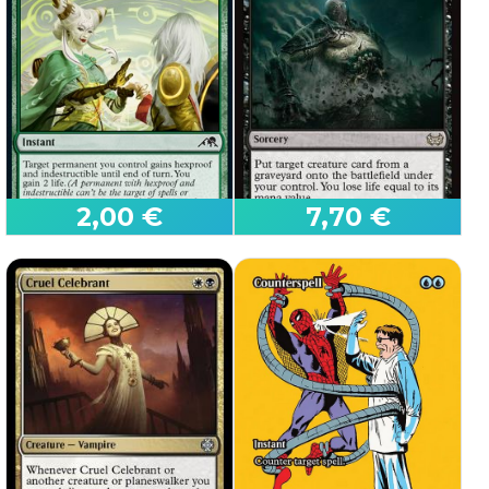
Kefka, Court Mage //
Kefka, Ruler of Ruin
Custode dei Fiori
(231)
(166)
Final Fantasy
Lorwyn Eclipsed
2,00 €
7,70 €
Salvaguardia di Tamiyo
Rianimare
(155)
(211)
Commander: Duskmourn:
Kamigawa: Neon Dynasty
House of Horror