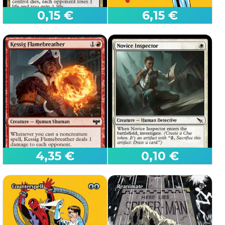
0,15 €
6,15 €
Celebrante Crudele
(267)
Contromagia
(9)
Commander: The Lost
Caverns of Ixalan
Marvel Universe
4,35 €
0,10 €
Sputafiamme di Kessig
Ispettore Novizio
(164)
(29)