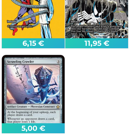
Innistrad: Crimson Vow
Murders at Karlov Manor
6,15 €
11,95 €
Contromagia
Rianimare
(9)
(20)
Marvel Universe
Marvel Universe
5,00 €