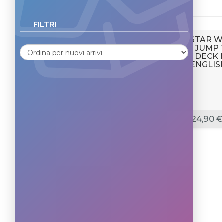
FILTRI
STAR W
- JUMP
- DECK
ENGLIS
24,90 