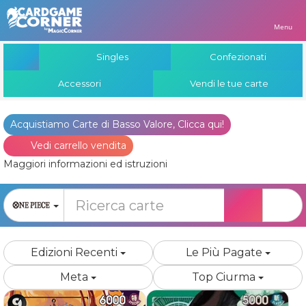
Menu
Singles
Confezionati
Accessori
Vendi le tue carte
Acquistiamo Carte di Basso Valore, Clicca qui!
Vedi carrello vendita
Maggiori informazioni ed istruzioni
Edizioni Recenti
Le Più Pagate
Meta
Top Ciurma