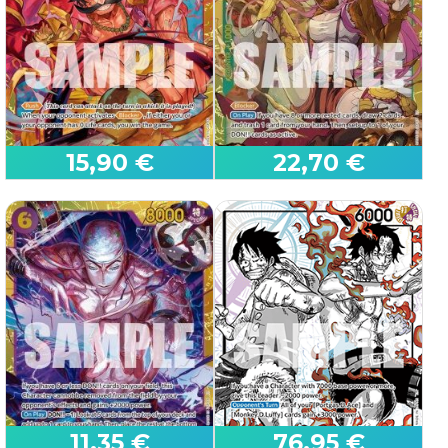
Zeus (OP11-106)
Boa Hancock (OP12-014)
OP15 - Adventure on Kami’s
OP15 - Adventure on Kami’s
Island
Island
15,90 €
22,70 €
Gol.D.Roger (OP09-118)
Jewelry Bonney (OP12-
(V.1)
118)
OP09 - Emperors in the New
World
OP12 - Legacy of the Master
11,35 €
76,95 €