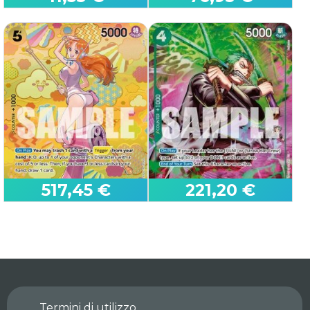
Enel (OP15-118)
Luffy & Ace (ST30-001)
OP15 - Adventure on Kami’s
ST30 - Starter Deck: EX Luffy
Island
& Ace
517,45 €
221,20 €
Roronoa Zoro (OP13-
Nami (OP08-106)
037)
OP09 - Emperors in the New
OP15 - Adventure on Kami’s
World
Island
Termini di utilizzo