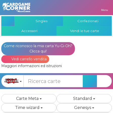
Menu
Singles
Confezionati
Accessori
Vendi le tue carte
Come riconosco la mia carta Yu-Gi-Oh?
Clicca qui!
Vedi carrello vendita
Maggiori informazioni ed istruzioni
Carte Meta
Standard
Time wizard
Genesys