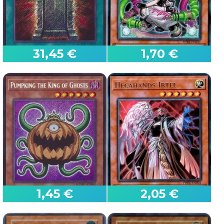
31,45 €
1,70 €
First Edition
First Edition
Cancello Illusione
Tune Figo Mix
Maze of Muertos
Phantom Revenge
1,45 €
2,05 €
First Edition
First Edition