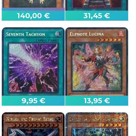
140,00 €
31,45 €
First Edition
First Edition
Rana degli Alberi (V.2 -
Ultimate Rare)
Cancello Illusione
Shadow of Infinity
Maze of Muertos
9,95 €
13,95 €
First Edition
First Edition