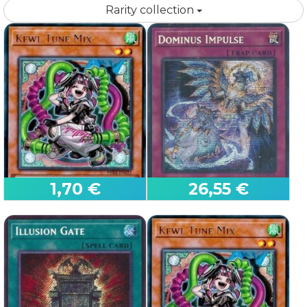
Rarity collection
Seleziona la lingua, la condizione e la quantità
1,70 €
26,55 €
che vuoi vendere.
Fai click sul pulsante
, le carte saranno
aggiunte al carrello virtuale.
First Edition
First Edition
Al termine clicca sul pulsante "Vedi carrello
vendita" per vedere il contenuto del carrello e
procedere con la vendita.
Tune Figo Mix
Impulso Dominus
Se hai dubbi:
Leggi le istruzioni Yu-Gi-Oh!
Phantom Revenge
2025 Mega-Pack