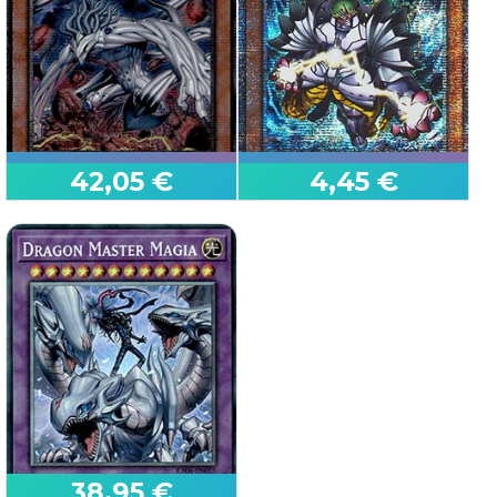
Tachionico Settimo
Elfnote Lucina
Maze of the Master
Burst Protocol
42,05 €
4,45 €
First Edition
First Edition
Nibiru, l'Essere
Zaborg il Monarca del
Primordiale
Tuono
Quarter Century Stampede
Quarter Century Stampede
38,95 €