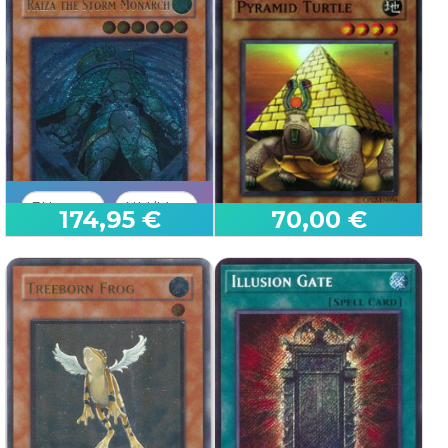
Re dei Fantasmi
Hecamani Ibtel
Maze of Muertos
Phantom Revenge
174,95 €
70,00 €
First Edition
Raiza il Monarca della
Tempesta (V.2 - Ultimate
Ra
Tartaruga Piramide
Force of the Breaker
Champion Pack: Game 02