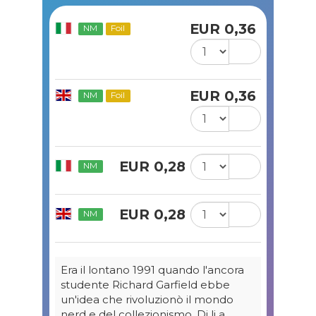
EUR 0,36
NM
Foil
EUR 0,36
NM
Foil
EUR 0,28
NM
EUR 0,28
NM
Era il lontano 1991 quando l'ancora
studente Richard Garfield ebbe
un'idea che rivoluzionò il mondo
nerd e del collezionismo. Di li a