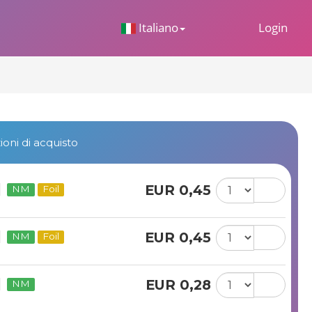
 Dropdown
Italiano
Login
oni di acquisto
EUR 0,45
NM
Foil
EUR 0,45
NM
Foil
EUR 0,28
NM