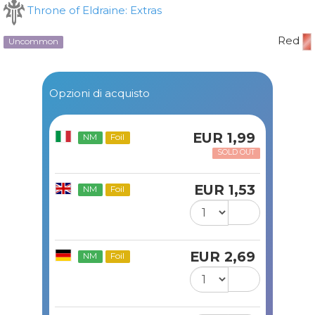
Throne of Eldraine: Extras
Red
Uncommon
Opzioni di acquisto
EUR 1,99
NM
Foil
SOLD OUT
EUR 1,53
NM
Foil
EUR 2,69
NM
Foil