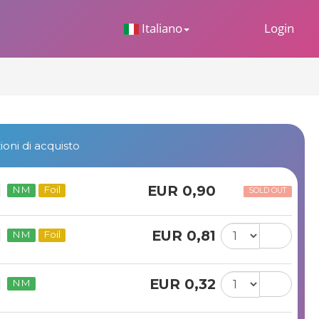
 Dropdown
Italiano
Login
oni di acquisto
EUR 0,90
NM
Foil
SOLD OUT
EUR 0,81
NM
Foil
EUR 0,32
NM