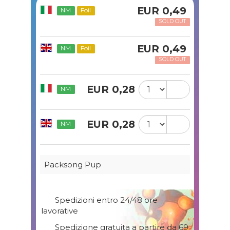
EUR 0,49
NM
Foil
SOLD OUT
EUR 0,49
NM
Foil
SOLD OUT
EUR 0,28
NM
EUR 0,28
NM
Packsong Pup
Spedizioni entro 24/48 ore
lavorative
Spedizione gratuita a partire da 69