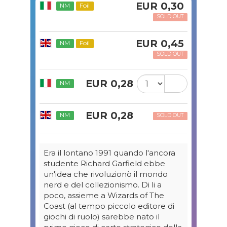
EUR 0,30
NM
Foil
SOLD OUT
EUR 0,45
NM
Foil
SOLD OUT
EUR 0,28
NM
EUR 0,28
NM
SOLD OUT
Era il lontano 1991 quando l'ancora
studente Richard Garfield ebbe
un'idea che rivoluzionò il mondo
nerd e del collezionismo. Di li a
poco, assieme a Wizards of The
Coast (al tempo piccolo editore di
giochi di ruolo) sarebbe nato il