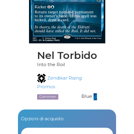
Nel Torbido
Into the Roil
Zendikar Rising:
Promos
Blue
Common
Opzioni di acquisto