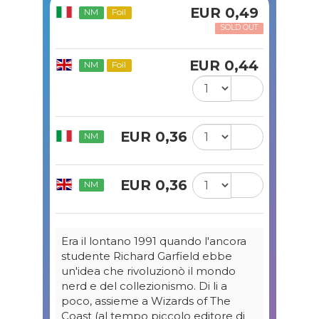
EUR 0,49
NM
Foil
SOLD OUT
EUR 0,44
NM
Foil
EUR 0,36
NM
EUR 0,36
NM
Era il lontano 1991 quando l'ancora
studente Richard Garfield ebbe
un'idea che rivoluzionò il mondo
nerd e del collezionismo. Di li a
poco, assieme a Wizards of The
Coast (al tempo piccolo editore di