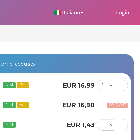
 Dropdown
Italiano
Login
oni di acquisto
EUR 16,99
NM
Foil
EUR 16,90
NM
Foil
SOLD OUT
EUR 1,43
NM