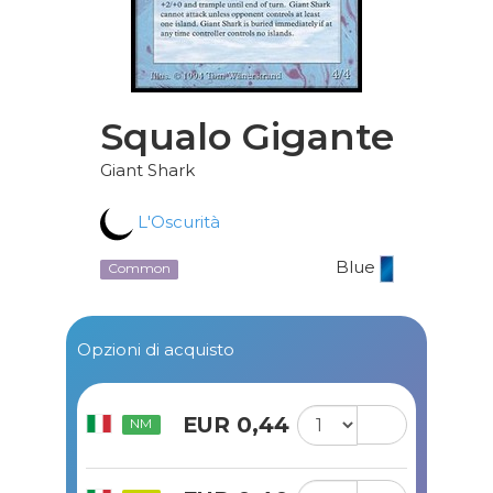
Squalo Gigante
Giant Shark
L'Oscurità
Blue
Common
Opzioni di acquisto
EUR 0,44
NM