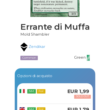
Errante di Muffa
Mold Shambler
Zendikar
Green
Common
Opzioni di acquisto
EUR 1,99
NM
Foil
SOLD OUT
EUR 1,79
NM
Foil