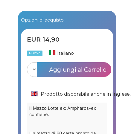
Opzioni di acquisto
EUR 14,90
Italiano
Nuova
Aggiungi al Carrello
Prodotto disponibile anche in Inglese.
I
l Mazzo Lotte ex: Ampharos-ex
contiene:
Un mazzo di 60 carte pronto da