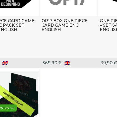
ECE CARD GAME
OP17 BOX ONE PIECE
ONE PI
 PACK SET
CARD GAME ENG
– SET S
 ENGLISH
ENGLISH
ENGLIS
369,90 €
39,90 €
20/11/2026