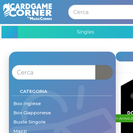
MENU
Singles
CATEGORIA
Box Inglese
Box Giapponese
In Arrivo
Buste Singole
Mazzi