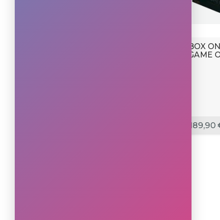
BOX ON
GAME O
189,90 