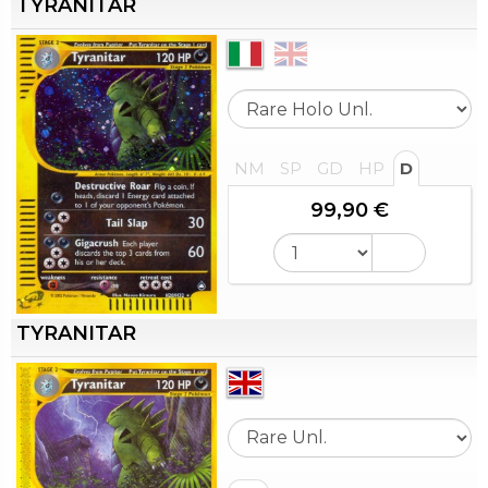
TYRANITAR
NM
SP
GD
HP
D
99,90 €
TYRANITAR