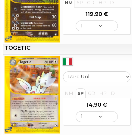
NM
SP
GD
HP
D
119,90 €
TOGETIC
NM
SP
GD
HP
D
14,90 €