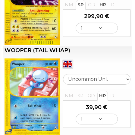
NM
SP
GD
HP
D
299,90 €
WOOPER (TAIL WHAP)
NM
SP
GD
HP
D
39,90 €