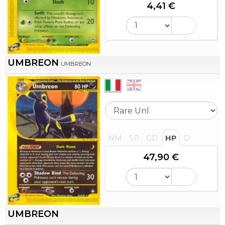
4,41 €
UMBREON
UMBREON
NM
SP
GD
HP
D
47,90 €
UMBREON