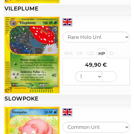
VILEPLUME
NM
SP
GD
HP
D
49,90 €
SLOWPOKE