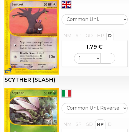
NM
SP
GD
HP
D
1,79 €
SCYTHER (SLASH)
NM
SP
GD
HP
D