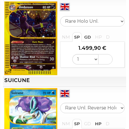
NM
SP
GD
HP
D
1.499,90 €
SUICUNE
NM
SP
GD
HP
D