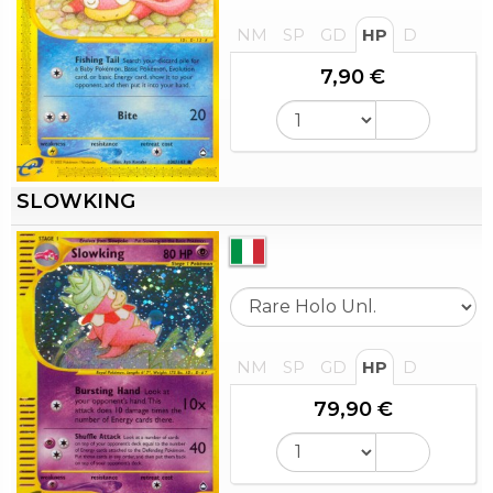
NM
SP
GD
HP
D
7,90 €
SLOWKING
NM
SP
GD
HP
D
79,90 €