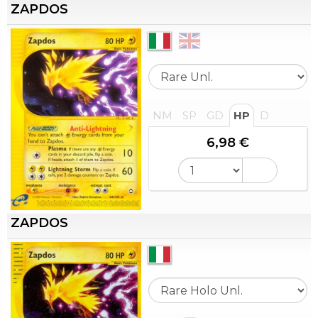
ZAPDOS
NM
SP
GD
HP
D
6,98 €
ZAPDOS