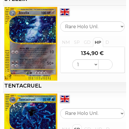
NM
SP
GD
HP
D
134,90 €
TENTACRUEL