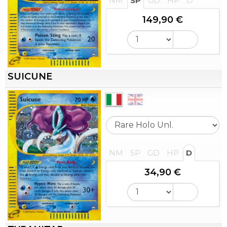
NM
SP
GD
HP
D
149,90 €
SUICUNE
NM
SP
GD
HP
D
34,90 €