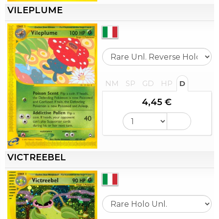
VILEPLUME
NM
SP
GD
HP
D
4,45 €
VICTREEBEL