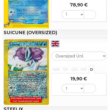
78,90 €
SUICUNE (OVERSIZED)
NM
SP
GD
HP
D
19,90 €
STEELIX