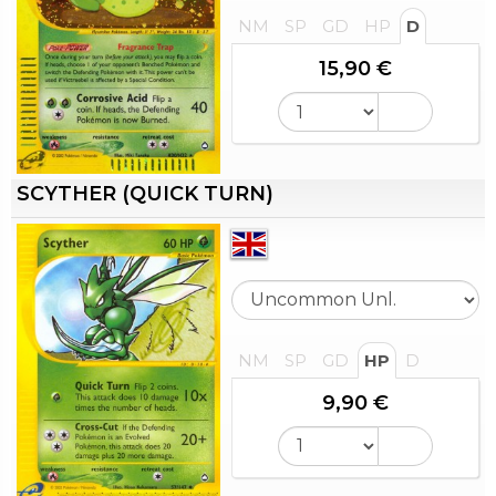
NM
SP
GD
HP
D
15,90 €
SCYTHER (QUICK TURN)
NM
SP
GD
HP
D
9,90 €