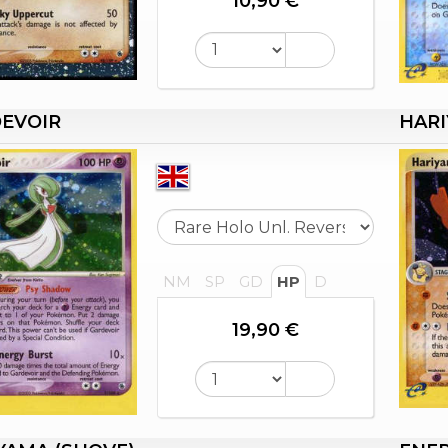
10,90 €
EVOIR
HARI
NM
SP
GD
HP
D
19,90 €