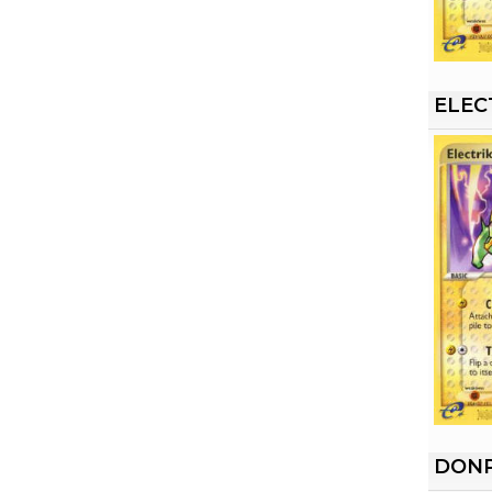
ELEC
DON