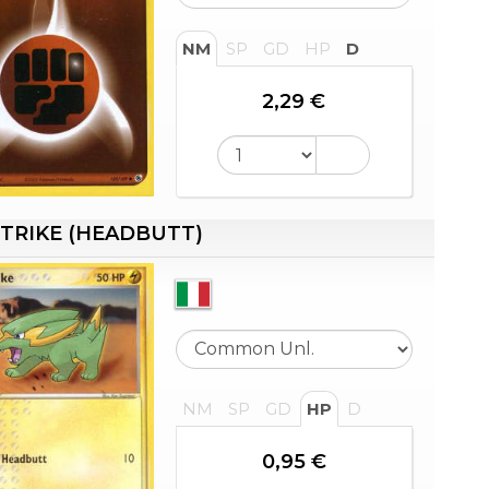
NM
SP
GD
HP
D
2,29 €
TRIKE (HEADBUTT)
NM
SP
GD
HP
D
0,95 €