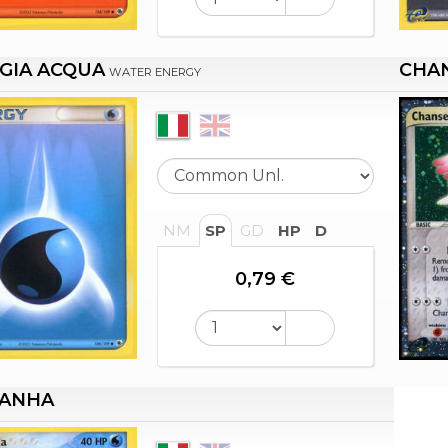
GIA ACQUA
CHAN
WATER ENERGY
NM
SP
GD
HP
D
0,79 €
VANHA