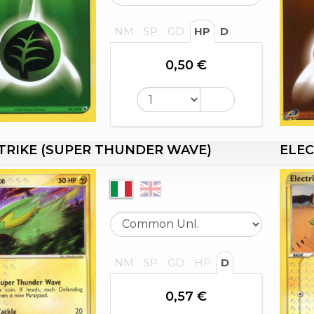
NM
SP
GD
HP
D
0,50 €
TRIKE (SUPER THUNDER WAVE)
ELEC
NM
SP
GD
HP
D
0,57 €