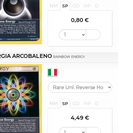
NM
SP
GD
HP
D
0,80 €
RGIA ARCOBALENO
RAINBOW ENERGY
NM
SP
GD
HP
D
4,49 €