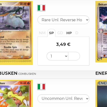
NM
SP
GD
HP
D
3,49 €
BUSKEN
ENER
COMBUSKEN