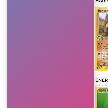
HARI
Rare Ultra
(5)
ENER