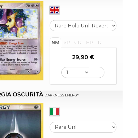
NM
SP
GD
HP
D
29,90 €
GIA OSCURITÀ
DARKNESS ENERGY