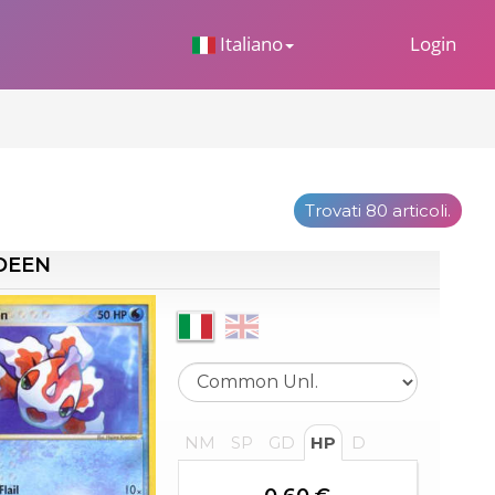
 Dropdown
Italiano
Login
Trovati 80 articoli.
DEEN
NM
SP
GD
HP
D