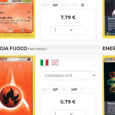
NM
SP
GD
HP
D
7,79 €
GIA FUOCO
ENE
FIRE ENERGY
NM
SP
GD
HP
D
0,79 €