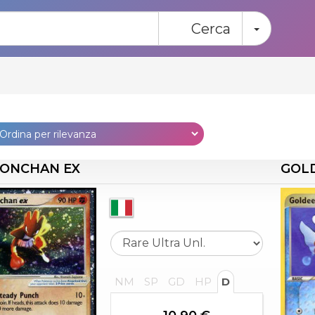
Toggle
Cerca
ONCHAN EX
GOL
NM
SP
GD
HP
D