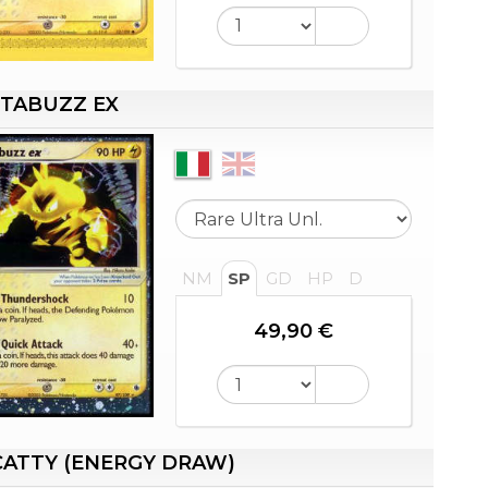
TABUZZ EX
NM
SP
GD
HP
D
49,90 €
ATTY (ENERGY DRAW)