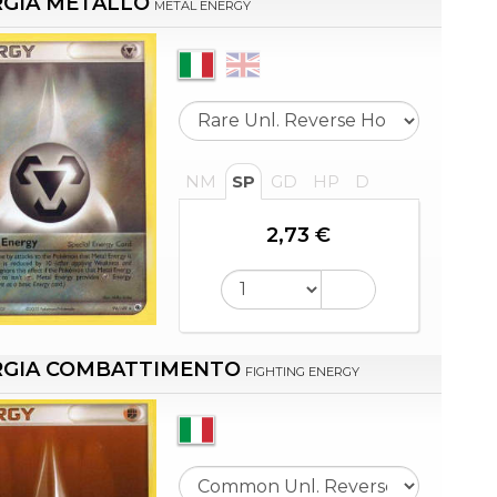
RGIA METALLO
METAL ENERGY
NM
SP
GD
HP
D
2,73 €
RGIA COMBATTIMENTO
FIGHTING ENERGY