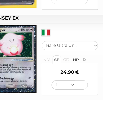
SEY EX
NM
SP
GD
HP
D
24,90 €