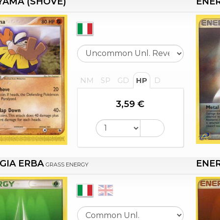
YAMA (SHOVE)
ENE
NM
SP
GD
HP
D
3,59 €
GIA ERBA
ENE
GRASS ENERGY