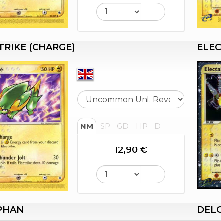
TRIKE (CHARGE)
ELEC
NM
SP
GD
HP
D
12,90 €
PHAN
DELC