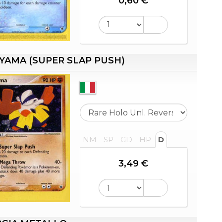
0,60 €
YAMA (SUPER SLAP PUSH)
NM
SP
GD
HP
D
3,49 €