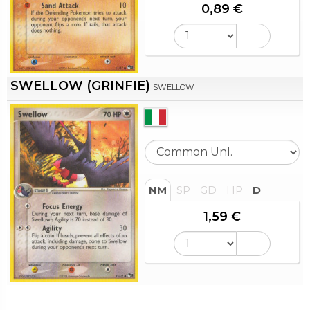
0,89 €
SWELLOW (GRINFIE)
SWELLOW
NM
SP
GD
HP
D
1,59 €