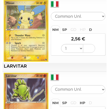
NM
SP
GD
HP
D
2,56 €
LARVITAR
NM
SP
GD
HP
D