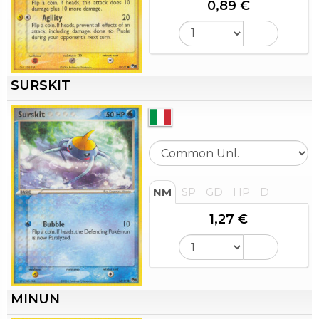
0,89 €
SURSKIT
NM
SP
GD
HP
D
1,27 €
MINUN