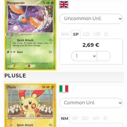
NM
SP
GD
HP
D
2,69 €
PLUSLE
NM
SP
GD
HP
D