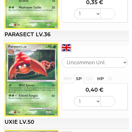
0,35 €
PARASECT LV.36
NM
SP
GD
HP
D
0,40 €
UXIE LV.50