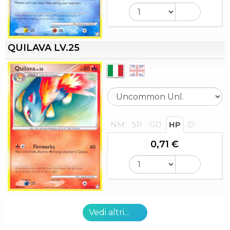
QUILAVA LV.25
NM
SP
GD
HP
D
0,71 €
Vedi altri...