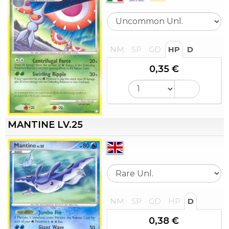
NM
SP
GD
HP
D
0,35 €
MANTINE LV.25
NM
SP
GD
HP
D
0,38 €