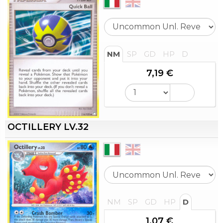
NM
SP
GD
HP
D
7,19 €
OCTILLERY LV.32
NM
SP
GD
HP
D
1,07 €