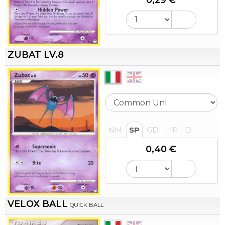
ZUBAT LV.8
NM
SP
GD
HP
D
0,40 €
VELOX BALL
QUICK BALL