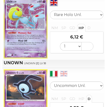
NM
SP
GD
HP
D
6,12 €
UNOWN
UNOWN [E] LV.18
NM
SP
GD
HP
D