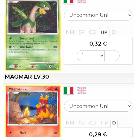
NM
SP
GD
HP
D
0,32 €
MAGMAR LV.30
NM
SP
GD
HP
D
0,29 €