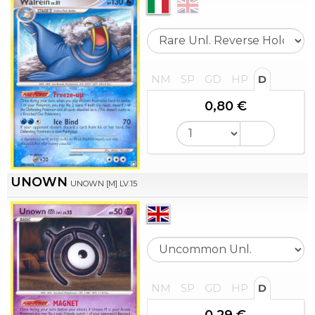
NM
SP
GD
HP
D
0,80 €
UNOWN
UNOWN [M] LV.15
NM
SP
GD
HP
D
0,29 €