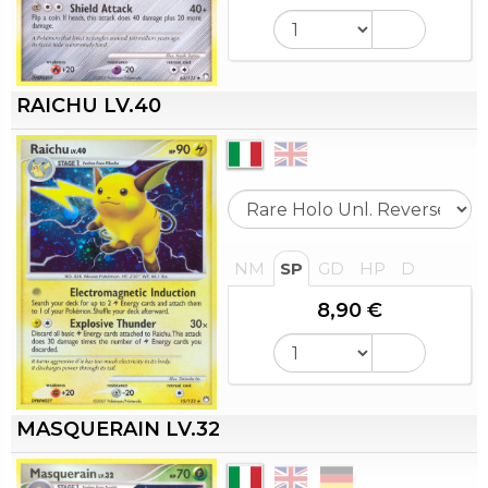
RAICHU LV.40
NM
SP
GD
HP
D
8,90 €
MASQUERAIN LV.32