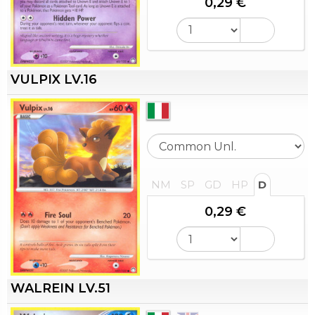
0,29 €
VULPIX LV.16
NM
SP
GD
HP
D
0,29 €
WALREIN LV.51