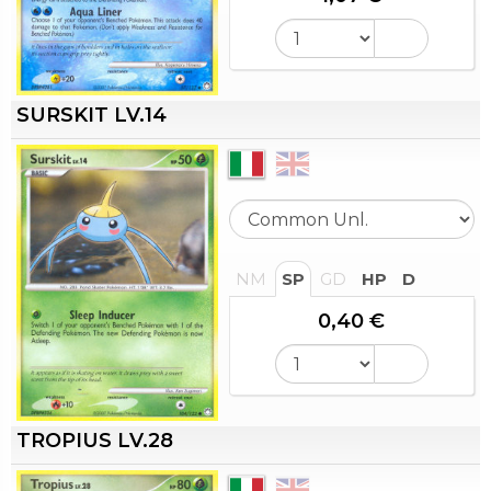
SURSKIT LV.14
NM
SP
GD
HP
D
0,40 €
TROPIUS LV.28