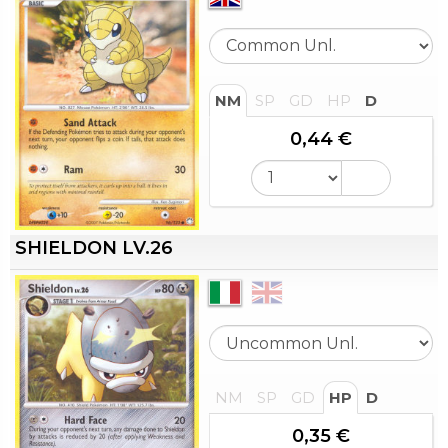
NM
SP
GD
HP
D
0,44 €
SHIELDON LV.26
NM
SP
GD
HP
D
0,35 €