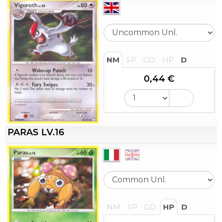
NM
SP
GD
HP
D
0,44 €
PARAS LV.16
NM
SP
GD
HP
D