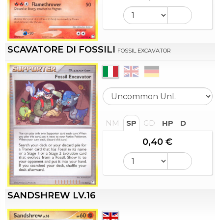
SCAVATORE DI FOSSILI
FOSSIL EXCAVATOR
NM
SP
GD
HP
D
0,40 €
SANDSHREW LV.16