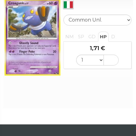
NM
SP
GD
HP
D
1,71 €