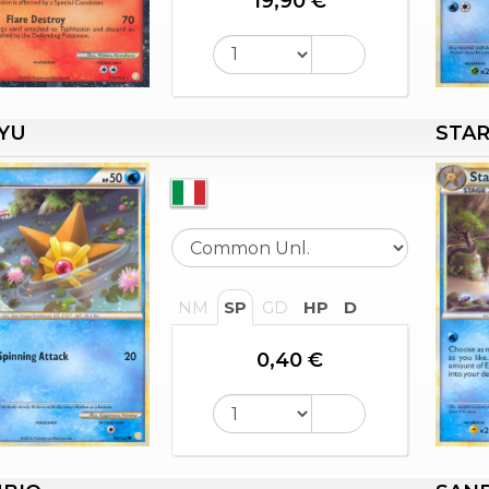
19,90 €
YU
STA
NM
SP
GD
HP
D
0,40 €