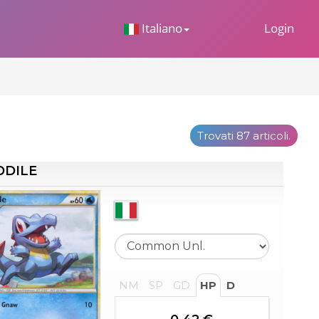
 Dropdown
Italiano
Login
Trovati 87 articoli.
ODILE
NM
SP
GD
HP
D