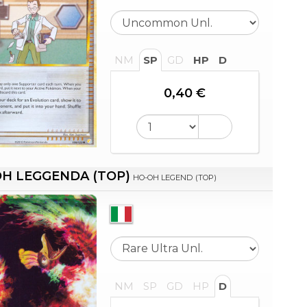
NM
SP
GD
HP
D
0,40 €
H LEGGENDA (TOP)
HO-OH LEGEND (TOP)
NM
SP
GD
HP
D