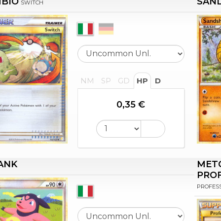
BIO
SAN
SWITCH
NM
SP
GD
HP
D
0,35 €
ANK
MET
PRO
PROFESS