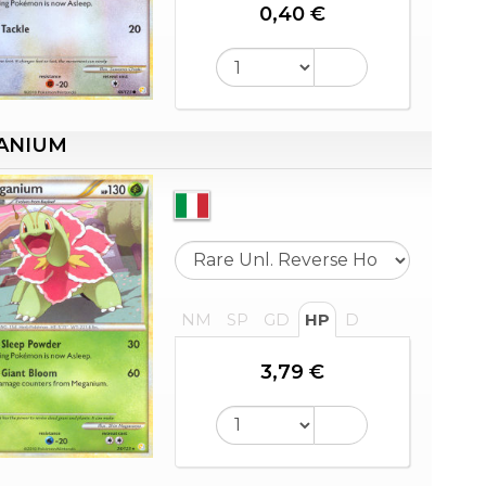
0,40 €
ANIUM
NM
SP
GD
HP
D
3,79 €