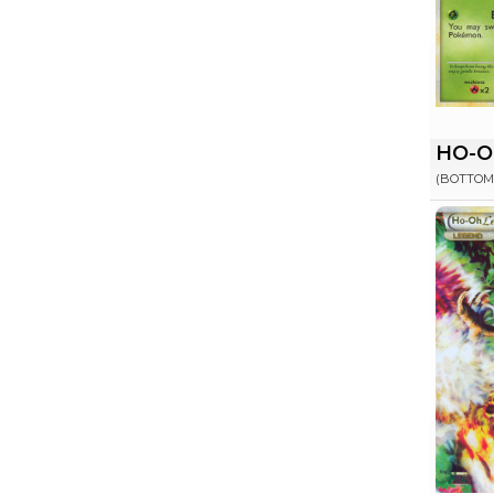
HO-O
(BOTTOM