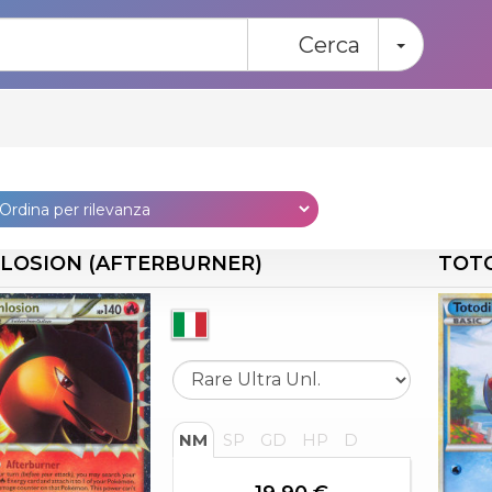
Toggle
Cerca
LOSION (AFTERBURNER)
TOT
NM
SP
GD
HP
D