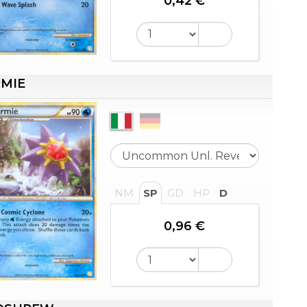
0,42 €
RMIE
NM
SP
GD
HP
D
0,96 €