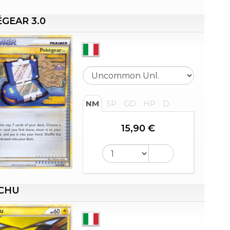
GEAR 3.0
NM
SP
GD
HP
D
15,90 €
ACHU