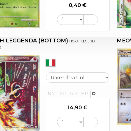
0,40 €
H LEGGENDA (BOTTOM)
MEO
HO-OH LEGEND
)
NM
SP
GD
HP
D
14,90 €