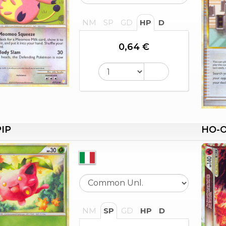
NM
SP
GD
HP
D
0,64 €
IP
HO-O
NM
SP
GD
HP
D