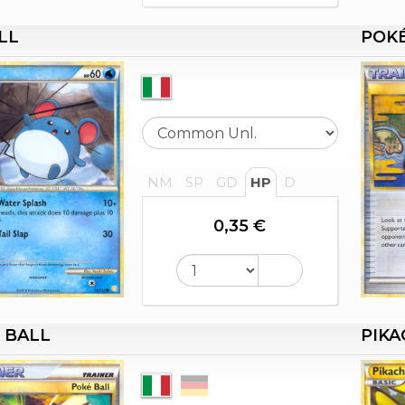
LL
POKÉ
NM
SP
GD
HP
D
0,35 €
 BALL
PIK