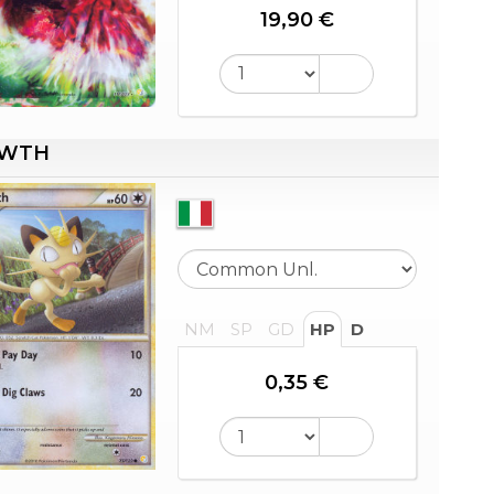
19,90 €
WTH
NM
SP
GD
HP
D
0,35 €