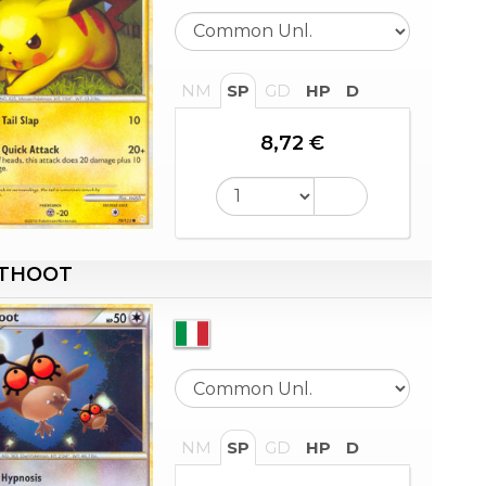
NM
SP
GD
HP
D
8,72 €
THOOT
NM
SP
GD
HP
D