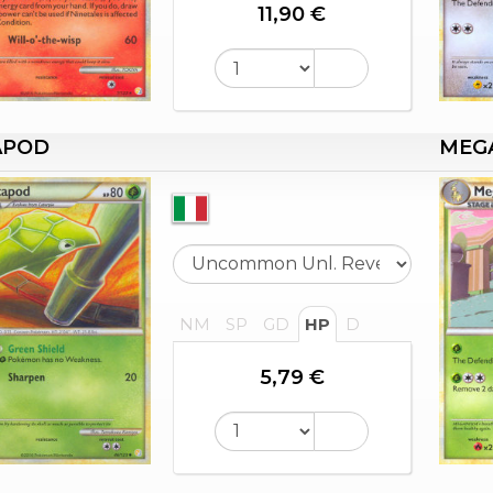
11,90 €
APOD
MEG
NM
SP
GD
HP
D
5,79 €