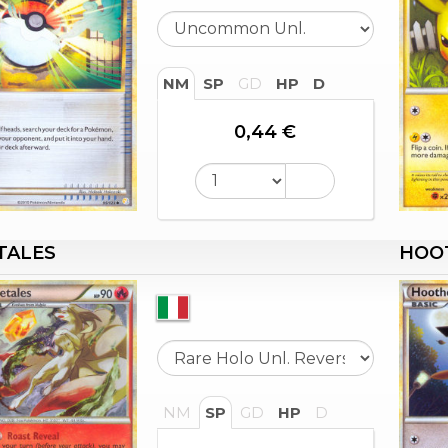
NM
SP
GD
HP
D
0,44 €
TALES
HOO
NM
SP
GD
HP
D