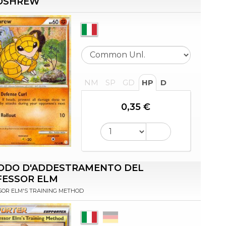
DSHREW
NM
SP
GD
HP
D
0,35 €
ODO D'ADDESTRAMENTO DEL
FESSOR ELM
OR ELM'S TRAINING METHOD