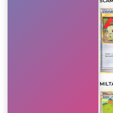
SCAM
Rare
(5)
Promo
(1)
Rare Secret
(1)
MILT