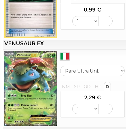
0,99 €
VENUSAUR EX
NM
SP
GD
HP
D
2,29 €