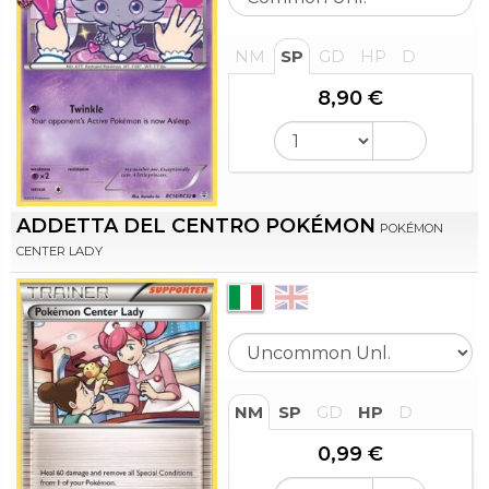
NM
SP
GD
HP
D
8,90 €
ADDETTA DEL CENTRO POKÉMON
POKÉMON
CENTER LADY
NM
SP
GD
HP
D
0,99 €