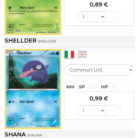
0,89 €
SHELLDER
SHELLDER
NM
SP
GD
HP
D
0,99 €
SHANA
SHAUNA