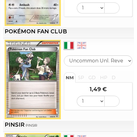
POKÉMON FAN CLUB
NM
SP
GD
HP
D
1,49 €
PINSIR
PINSIR