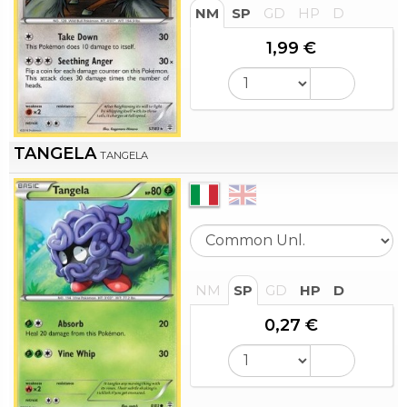
NM
SP
GD
HP
D
1,99 €
TANGELA
TANGELA
NM
SP
GD
HP
D
0,27 €