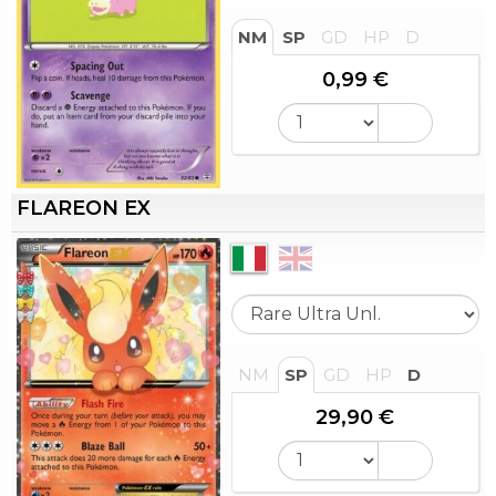
NM
SP
GD
HP
D
0,99 €
FLAREON EX
NM
SP
GD
HP
D
29,90 €