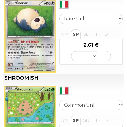
NM
SP
GD
HP
D
2,61 €
SHROOMISH
NM
SP
GD
HP
D