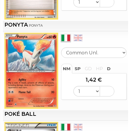
PONYTA
PONYTA
NM
SP
GD
HP
D
1,42 €
POKÉ BALL