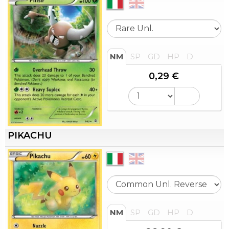
NM
SP
GD
HP
D
0,29 €
PIKACHU
NM
SP
GD
HP
D