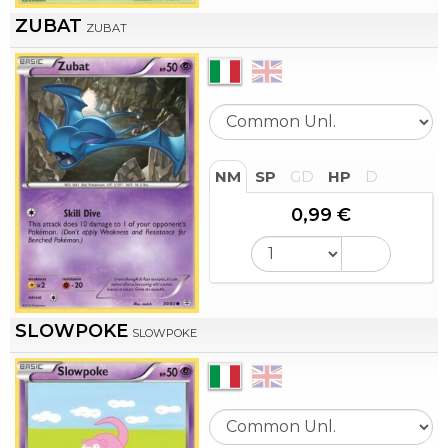
ZUBAT
ZUBAT
NM
SP
GD
HP
D
0,99 €
SLOWPOKE
SLOWPOKE