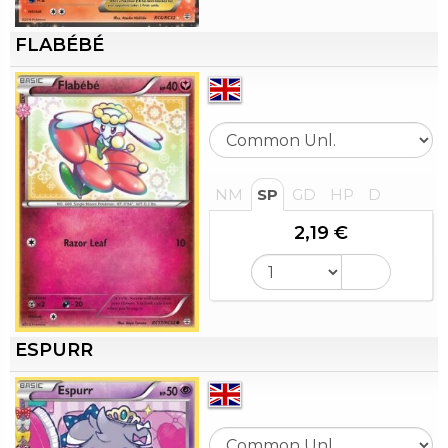
FLABÉBÉ
NM
SP
GD
HP
D
2,19 €
ESPURR