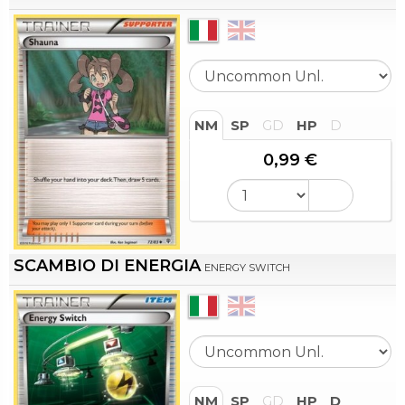
NM
SP
GD
HP
D
0,99 €
SCAMBIO DI ENERGIA
ENERGY SWITCH
NM
SP
GD
HP
D