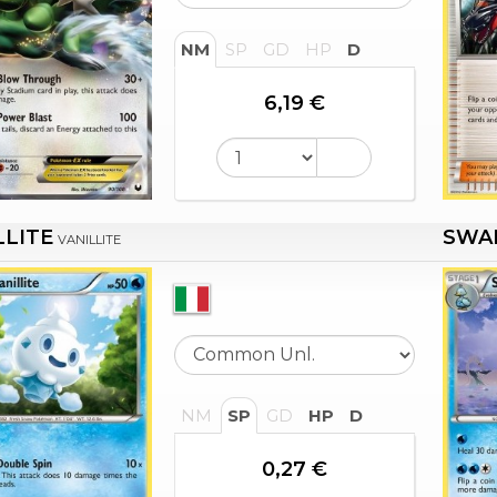
NM
SP
GD
HP
D
6,19 €
LLITE
SWA
VANILLITE
NM
SP
GD
HP
D
0,27 €