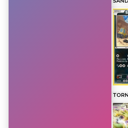
SAND
Rare Ultra
(6)
Rare Secret
(1)
TORN