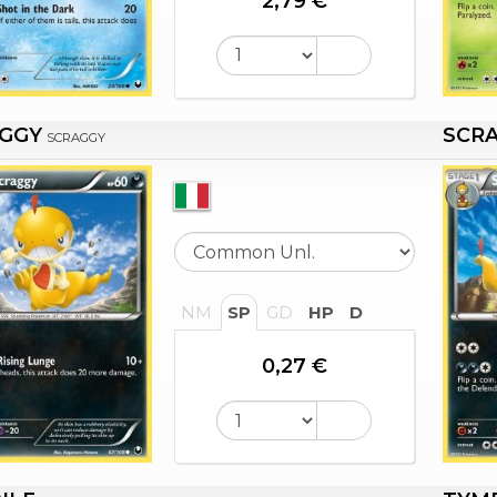
2,79 €
GGY
SCR
SCRAGGY
NM
SP
GD
HP
D
0,27 €