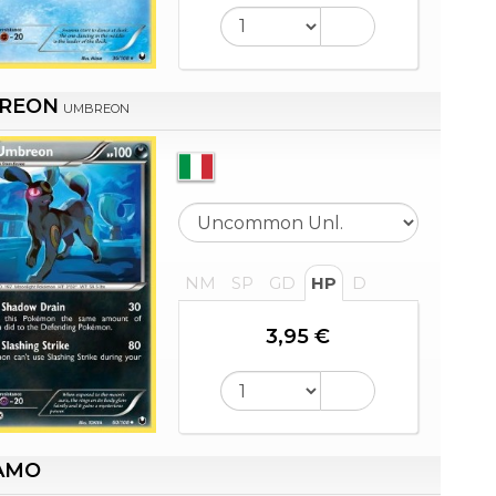
REON
UMBREON
NM
SP
GD
HP
D
3,95 €
AMO