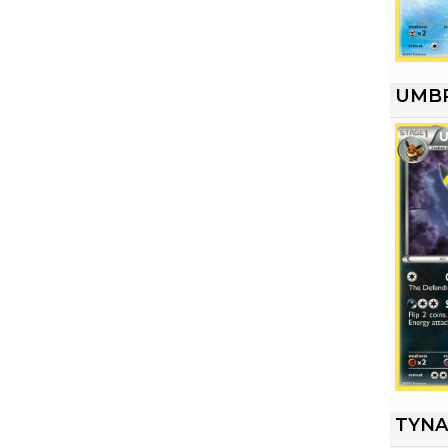
UMB
TYN