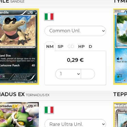
ILE
TYM
SANDILE
NM
SP
GD
HP
D
0,29 €
ADUS EX
TEPP
TORNADUS EX