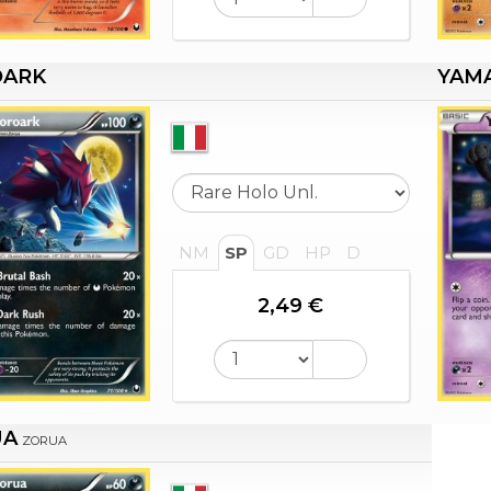
OARK
YAM
NM
SP
GD
HP
D
2,49 €
UA
ZORUA