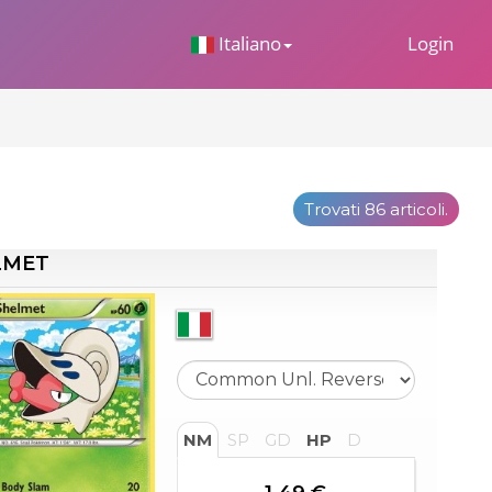
 Dropdown
Italiano
Login
Trovati 86 articoli.
LMET
NM
SP
GD
HP
D