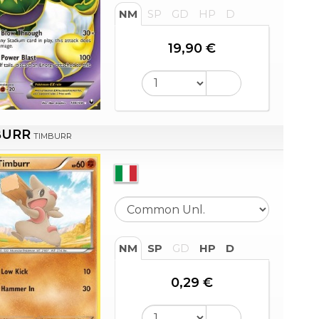
NM
SP
GD
HP
D
19,90 €
BURR
TIMBURR
NM
SP
GD
HP
D
0,29 €