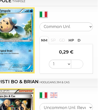
POLE
TYMPOLE
NM
SP
GD
HP
D
0,29 €
ISTI BO & BRIAN
HOOLIGANS JIM & CAS