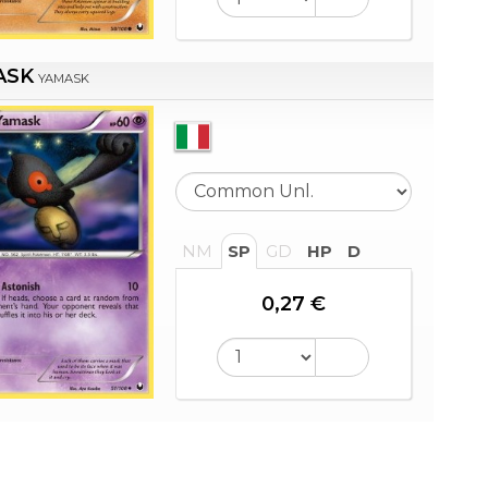
ASK
YAMASK
NM
SP
GD
HP
D
0,27 €