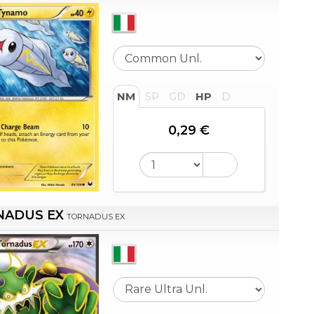
NM
SP
GD
HP
D
0,29 €
NADUS EX
TORNADUS EX