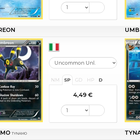
REON
UMB
NM
SP
GD
HP
D
4,49 €
AMO
TYN
TYNAMO