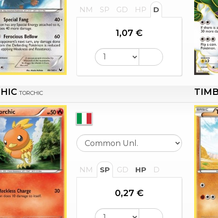
NM
SP
GD
HP
D
1,07 €
HIC
TIM
TORCHIC
NM
SP
GD
HP
D
0,27 €