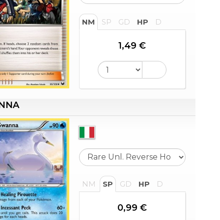
NM
SP
GD
HP
D
1,49 €
NNA
NM
SP
GD
HP
D
0,99 €