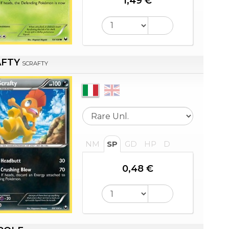
1,49 €
AFTY
SCRAFTY
NM
SP
GD
HP
D
0,48 €