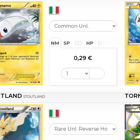
NM
SP
GD
HP
D
0,29 €
UTLAND
TOR
STOUTLAND