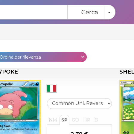
Toggle
Cerca
WPOKE
SHE
NM
SP
GD
HP
D