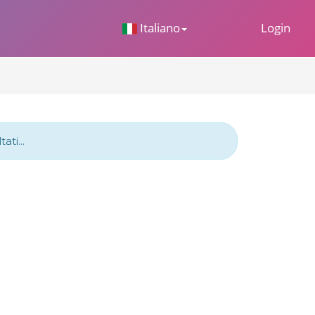
 Dropdown
Italiano
Login
ti...