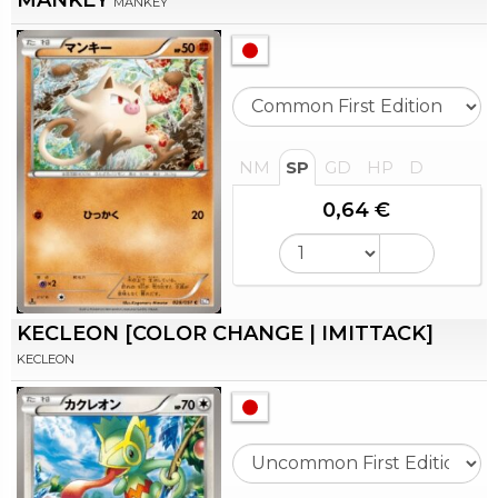
MANKEY
MANKEY
NM
SP
GD
HP
D
0,64 €
KECLEON [COLOR CHANGE | IMITTACK]
KECLEON