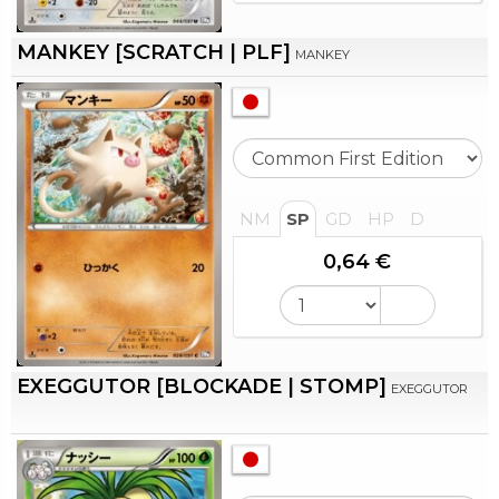
MANKEY [SCRATCH | PLF]
MANKEY
NM
SP
GD
HP
D
0,64 €
EXEGGUTOR [BLOCKADE | STOMP]
EXEGGUTOR