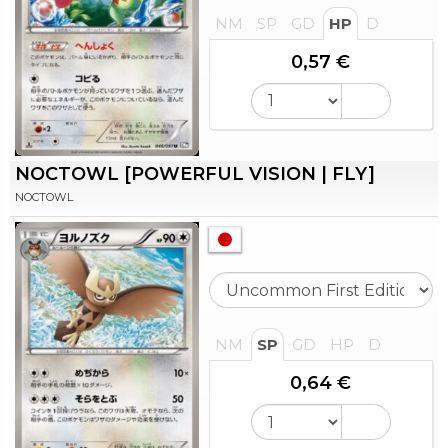
NM
SP
GD
HP
D
0,57 €
NOCTOWL [POWERFUL VISION | FLY]
NOCTOWL
NM
SP
GD
HP
D
0,64 €