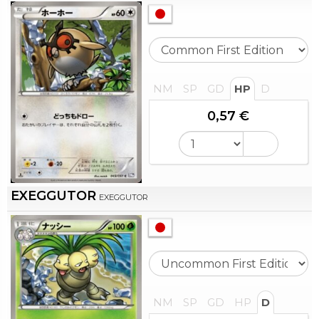
NM
SP
GD
HP
D
0,57 €
EXEGGUTOR
EXEGGUTOR
NM
SP
GD
HP
D