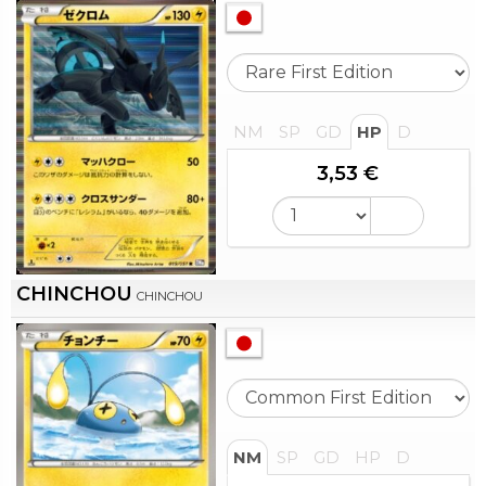
NM
SP
GD
HP
D
3,53 €
CHINCHOU
CHINCHOU
NM
SP
GD
HP
D