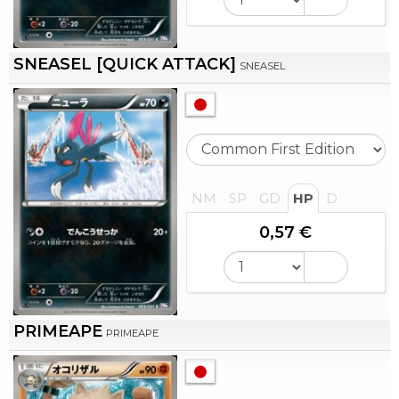
SNEASEL [QUICK ATTACK]
SNEASEL
NM
SP
GD
HP
D
0,57 €
PRIMEAPE
PRIMEAPE