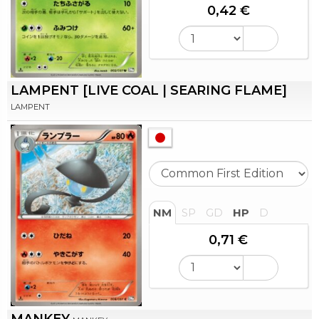
0,42 €
LAMPENT [LIVE COAL | SEARING FLAME]
LAMPENT
NM
SP
GD
HP
D
0,71 €