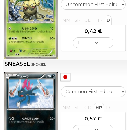
NM
SP
GD
HP
D
0,42 €
SNEASEL
SNEASEL
NM
SP
GD
HP
D
0,57 €