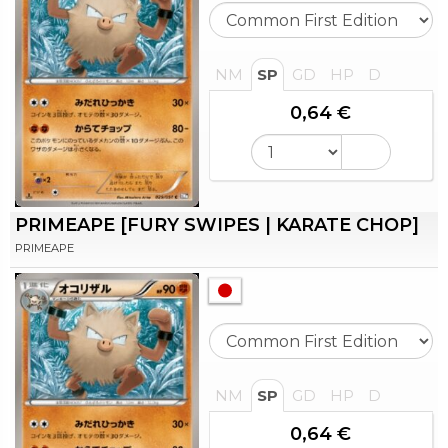
NM
SP
GD
HP
D
0,64 €
PRIMEAPE [FURY SWIPES | KARATE CHOP]
PRIMEAPE
NM
SP
GD
HP
D
0,64 €