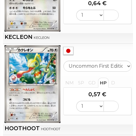
0,64 €
KECLEON
KECLEON
NM
SP
GD
HP
D
0,57 €
HOOTHOOT
HOOTHOOT