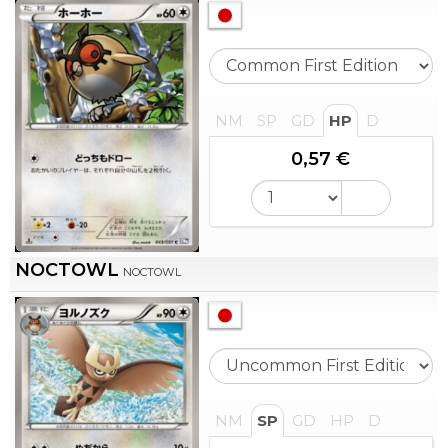
NM
SP
GD
HP
D
0,57 €
NOCTOWL
NOCTOWL
NM
SP
GD
HP
D