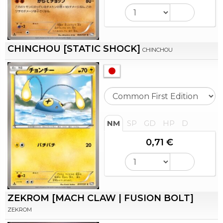
CHINCHOU [STATIC SHOCK]
CHINCHOU
NM
SP
GD
HP
D
0,71 €
ZEKROM [MACH CLAW | FUSION BOLT]
ZEKROM