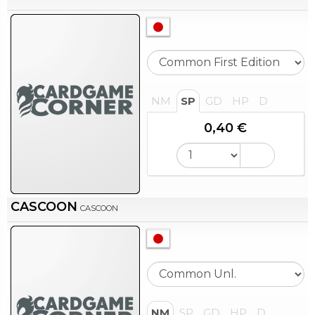
NM
SP
GD
HP
D
0,40 €
CASCOON
CASCOON
NM
SP
GD
HP
D