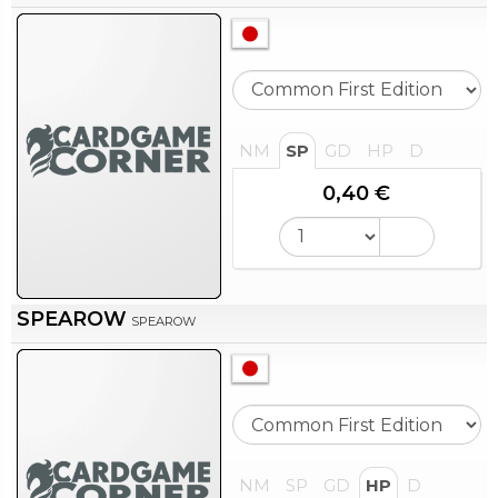
NM
SP
GD
HP
D
0,40 €
SPEAROW
SPEAROW
NM
SP
GD
HP
D