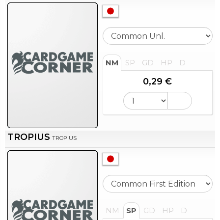
NM
SP
GD
HP
D
0,29 €
TROPIUS
TROPIUS
NM
SP
GD
HP
D