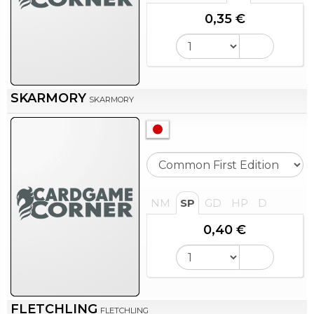
0,35 €
SKARMORY
SKARMORY
NM
SP
GD
HP
D
0,40 €
FLETCHLING
FLETCHLING