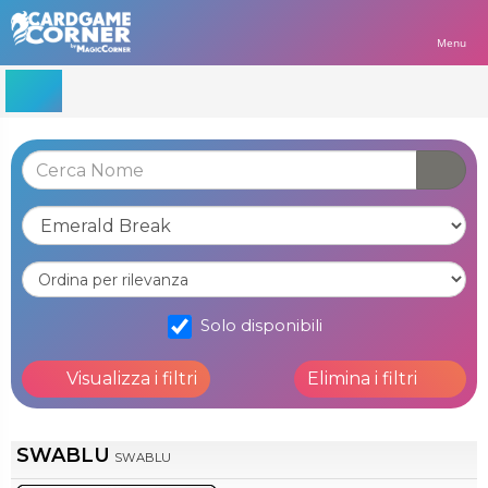
Menu
Solo disponibili
Visualizza i filtri
Elimina i filtri
SWABLU
SWABLU