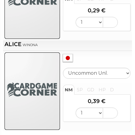
0,29 €
ALICE
WINONA
NM
SP
GD
HP
D
0,39 €