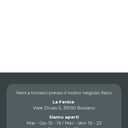
Vieni a trovarci presso il nostro negozio fisico
La Fenice
Viale Druso 5, 39100 Bolzano
Siamo aperti
Mar - Gio: 15 - 19 / Mer - Ven: 15 - 23