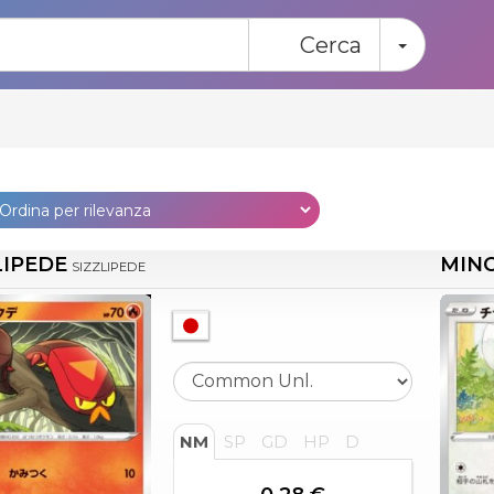
Toggle
Cerca
LIPEDE
MIN
SIZZLIPEDE
NM
SP
GD
HP
D