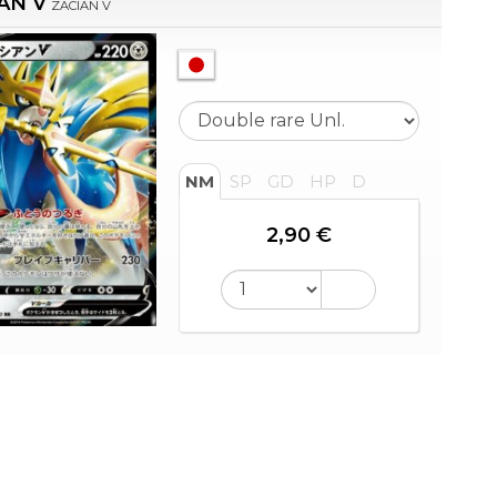
AN V
ZACIAN V
NM
SP
GD
HP
D
2,90 €