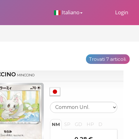
 Dropdown
Italiano
Login
Trovati 7 articoli.
CCINO
MINCCINO
NM
SP
GD
HP
D