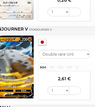
0,28 €
NJOURNER V
STONJOURNER V
NM
SP
GD
HP
D
2,61 €