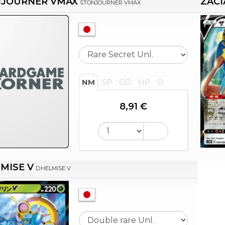
JOURNER VMAX
ZACI
STONJOURNER VMAX
NM
SP
GD
HP
D
8,91 €
MISE V
DHELMISE V