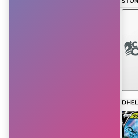
STON
DHEL