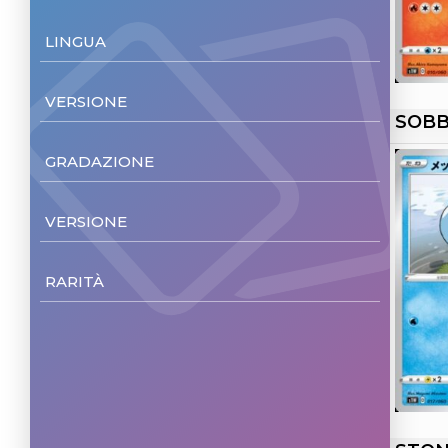
LINGUA
Japanese
(7)
VERSIONE
SOBB
Non Foil
(7)
GRADAZIONE
NM/M
(7)
VERSIONE
Unl.
(7)
RARITÀ
Common
(3)
Double rare
(3)
Rare Secret
(1)