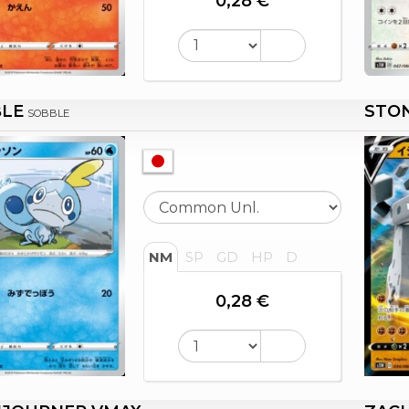
0,28 €
LE
STO
SOBBLE
NM
SP
GD
HP
D
0,28 €