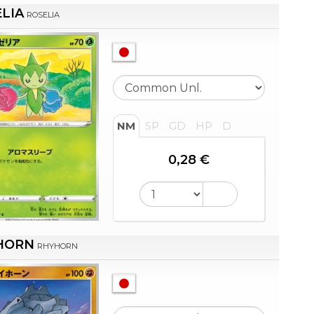
LIA
ROSELIA
NM
SP
GD
HP
D
0,28 €
HORN
RHYHORN