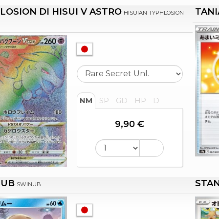
LOSION DI HISUI V ASTRO
TANI
HISUIAN TYPHLOSION
NM
SP
GD
HP
D
9,90 €
NUB
STA
SWINUB