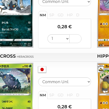
NM
SP
GD
HP
D
0,28 €
CROSS
HIP
HERACROSS
NM
SP
GD
HP
D
0,28 €