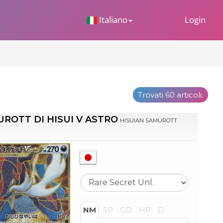
 Dropdown
Italiano
Login
Trovati 60 articoli.
ROTT DI HISUI V ASTRO
HISUIAN SAMUROTT
NM
SP
GD
HP
D