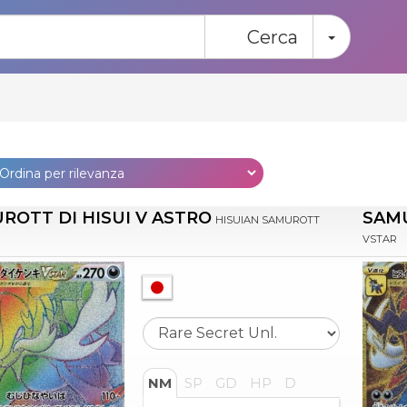
Toggle
Cerca
ROTT DI HISUI V ASTRO
SAMU
HISUIAN SAMUROTT
VSTAR
NM
SP
GD
HP
D