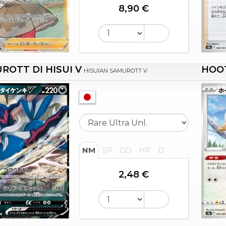
8,90 €
ROTT DI HISUI V
HOO
HISUIAN SAMUROTT V
NM
SP
GD
HP
D
2,48 €