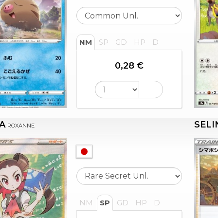
NM
SP
GD
HP
D
0,28 €
A
SELI
ROXANNE
NM
SP
GD
HP
D