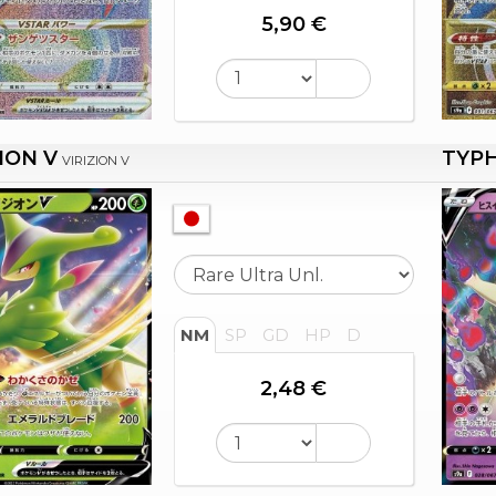
5,90 €
ION V
TYPH
VIRIZION V
NM
SP
GD
HP
D
2,48 €