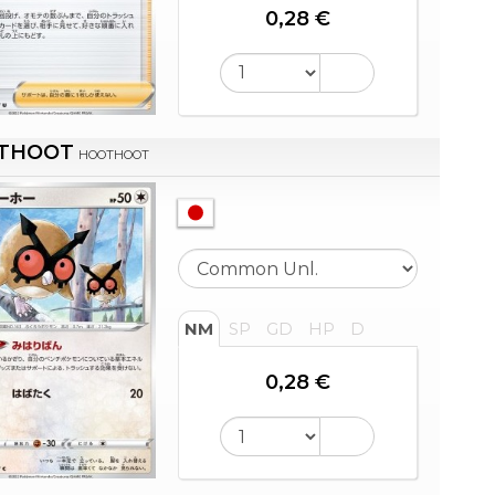
0,28 €
THOOT
HOOTHOOT
NM
SP
GD
HP
D
0,28 €