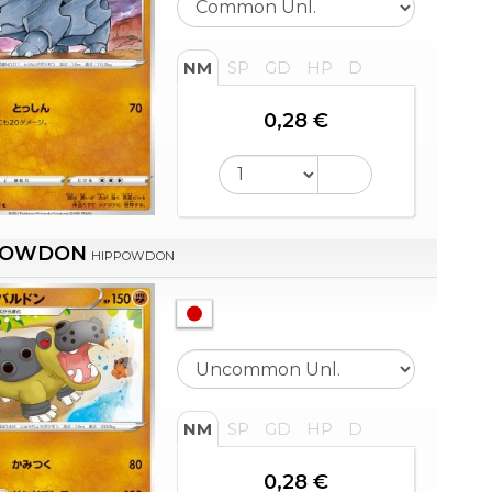
NM
SP
GD
HP
D
0,28 €
POWDON
HIPPOWDON
NM
SP
GD
HP
D
0,28 €