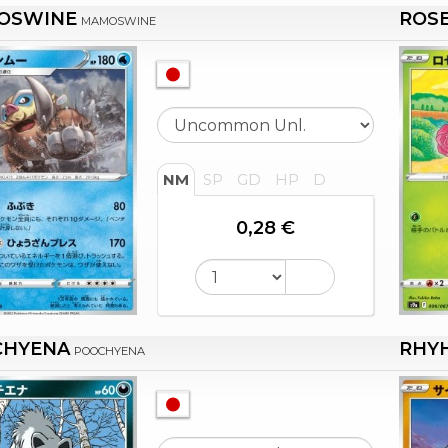
OSWINE
ROSE
MAMOSWINE
NM
SP
GD
HP
D
0,28 €
CHYENA
RHY
POOCHYENA