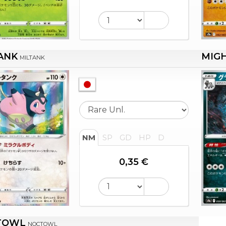
ANK
MIG
MILTANK
NM
SP
GD
HP
D
0,35 €
TOWL
NOCTOWL