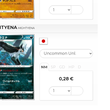
HTYENA
MIGHTYENA
NM
SP
GD
HP
D
0,28 €