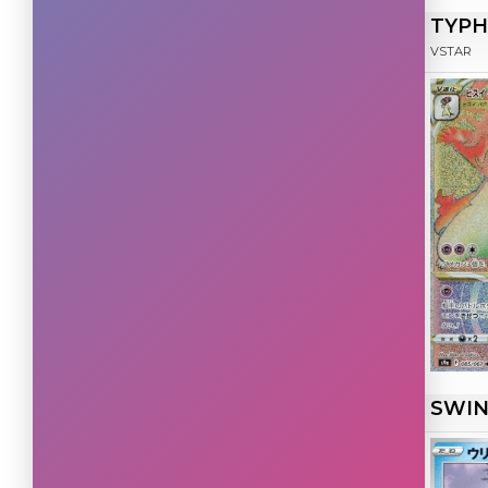
TYPH
Rare Secret
(4)
VSTAR
SWI