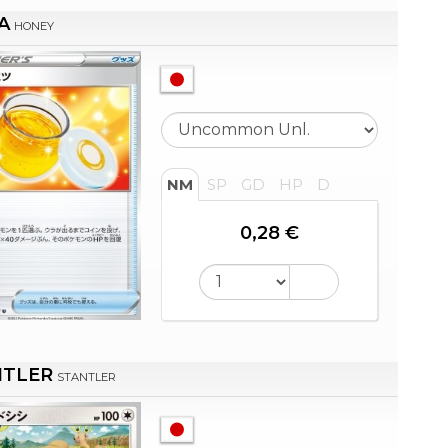
A
HONEY
NM
SP
GD
HP
D
0,28 €
NTLER
STANTLER