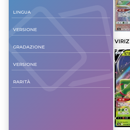
LINGUA
Japanese
(60)
VERSIONE
VIRIZ
Non Foil
(60)
GRADAZIONE
Reverse Holo
(1)
NM/M
(59)
VERSIONE
SP
(1)
Unl.
(60)
RARITÀ
Common
(24)
Uncommon
(18)
Rare Ultra
(9)
Rare
(5)