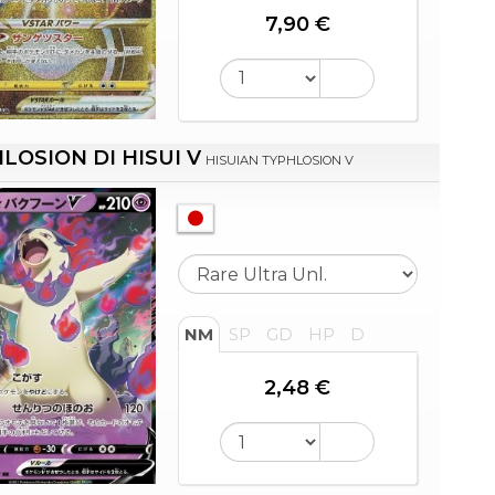
7,90 €
LOSION DI HISUI V
HISUIAN TYPHLOSION V
NM
SP
GD
HP
D
2,48 €