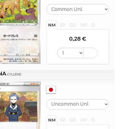
NM
SP
GD
HP
D
0,28 €
NA
CYLLENE
NM
SP
GD
HP
D