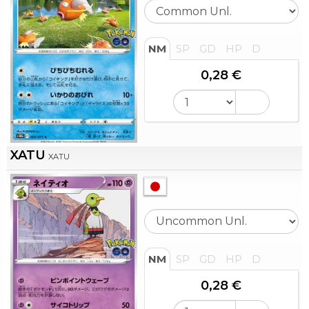
NM
SP
GD
HP
D
0,28 €
XATU
XATU
NM
SP
GD
HP
D
0,28 €