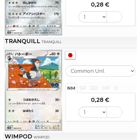
0,28 €
TRANQUILL
TRANQUILL
NM
SP
GD
HP
D
0,28 €
WIMPOD
WIMPOD