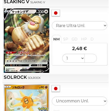
SLAKING V
SLAKING V
NM
SP
GD
HP
D
2,48 €
SOLROCK
SOLROCK