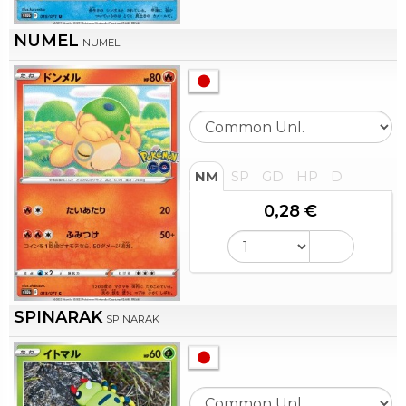
NUMEL
NUMEL
NM
SP
GD
HP
D
0,28 €
SPINARAK
SPINARAK