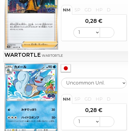
NM
SP
GD
HP
D
0,28 €
WARTORTLE
WARTORTLE
NM
SP
GD
HP
D
0,28 €