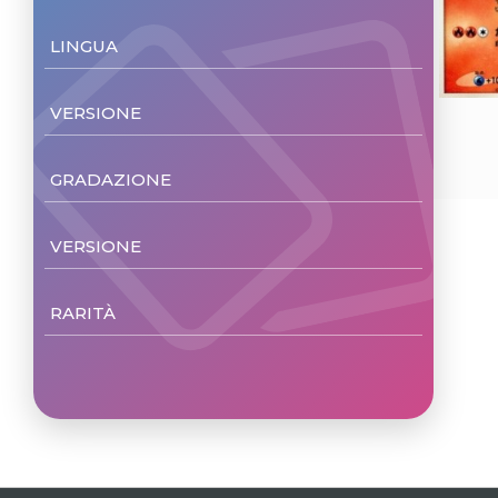
LINGUA
Japanese
(1)
VERSIONE
Non Foil
(1)
GRADAZIONE
NM/M
(1)
VERSIONE
Unl.
(1)
RARITÀ
Promo
(1)