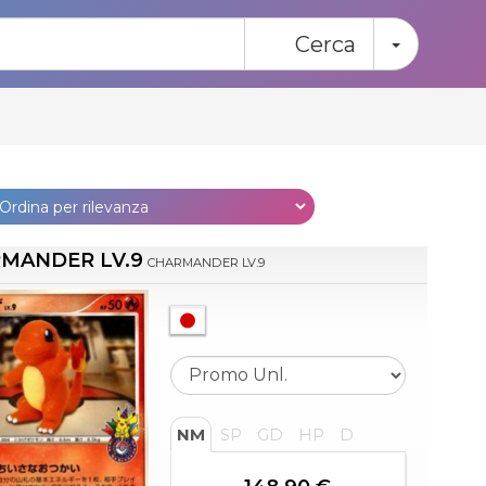
Toggle
Cerca
MANDER LV.9
CHARMANDER LV.9
NM
SP
GD
HP
D