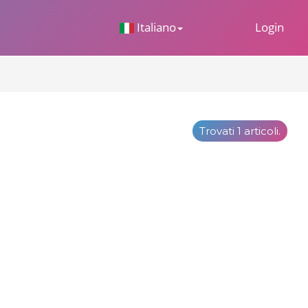
 Dropdown
Italiano
Login
Trovati 1 articoli.