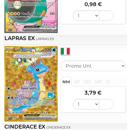
0,98 €
LAPRAS EX
LAPRAS EX
NM
SP
GD
HP
D
3,79 €
CINDERACE EX
CINDERACE EX