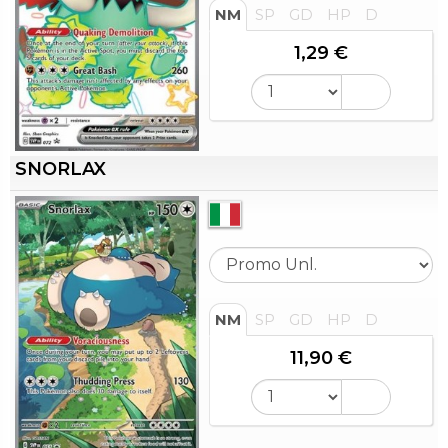
NM
SP
GD
HP
D
1,29 €
SNORLAX
NM
SP
GD
HP
D
11,90 €