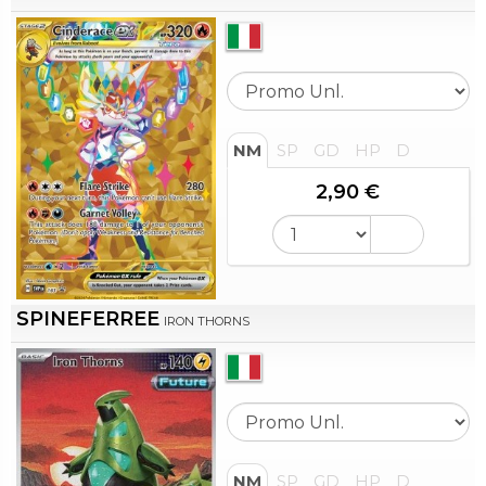
NM
SP
GD
HP
D
2,90 €
SPINEFERREE
IRON THORNS
NM
SP
GD
HP
D