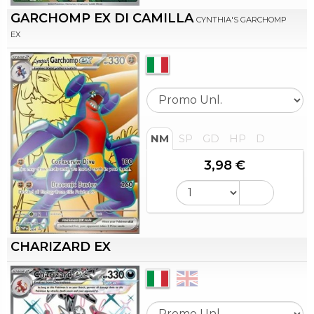
GARCHOMP EX DI CAMILLA
CYNTHIA'S GARCHOMP
EX
NM
SP
GD
HP
D
3,98 €
CHARIZARD EX