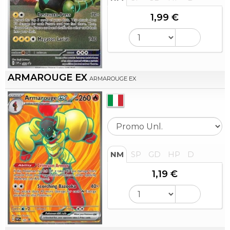
1,99 €
ARMAROUGE EX
ARMAROUGE EX
NM
SP
GD
HP
D
1,19 €