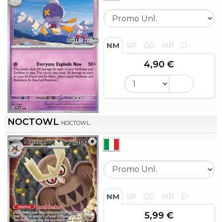
NM
SP
GD
HP
D
4,90 €
NOCTOWL
NOCTOWL
NM
SP
GD
HP
D
5,99 €