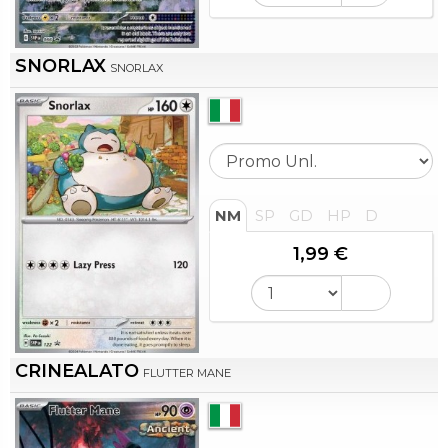
SNORLAX
SNORLAX
NM
SP
GD
HP
D
1,99 €
CRINEALATO
FLUTTER MANE