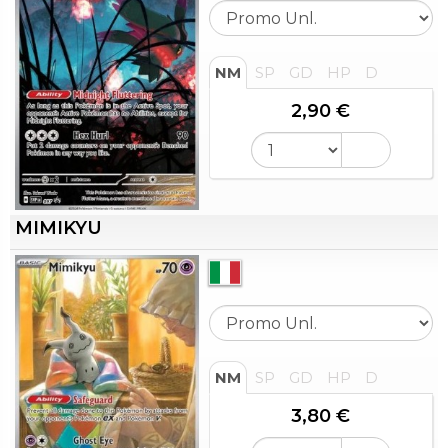
NM
SP
GD
HP
D
2,90 €
MIMIKYU
NM
SP
GD
HP
D
3,80 €