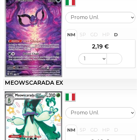
NM
SP
GD
HP
D
2,19 €
MEOWSCARADA EX
NM
SP
GD
HP
D