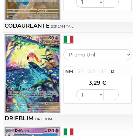
CODAURLANTE
SCREAM TAIL
NM
SP
GD
HP
D
3,29 €
DRIFBLIM
DRIFBLIM