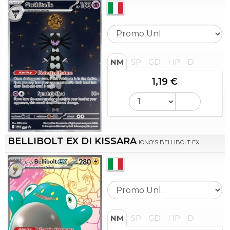
NM
SP
GD
HP
D
1,19 €
BELLIBOLT EX DI KISSARA
IONO'S BELLIBOLT EX
NM
SP
GD
HP
D