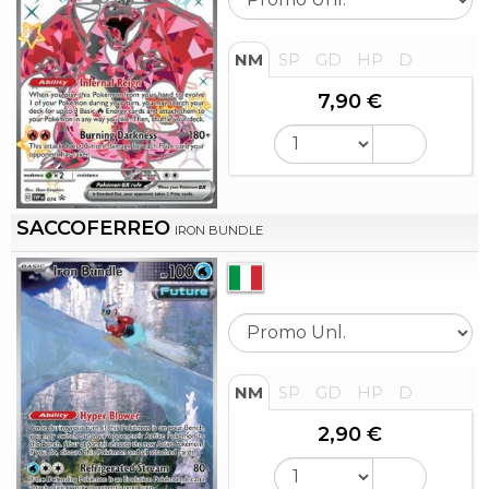
NM
SP
GD
HP
D
7,90 €
SACCOFERREO
IRON BUNDLE
NM
SP
GD
HP
D
2,90 €