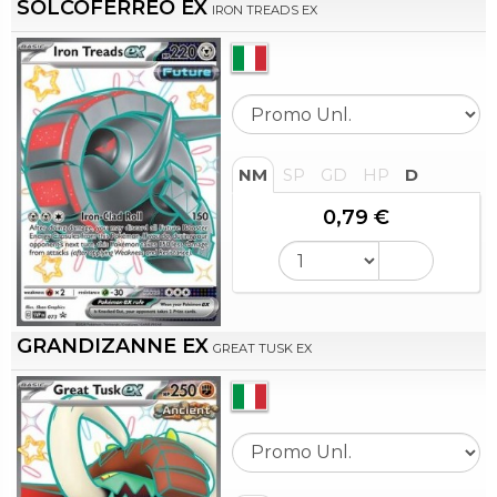
SOLCOFERREO EX
IRON TREADS EX
NM
SP
GD
HP
D
0,79 €
GRANDIZANNE EX
GREAT TUSK EX