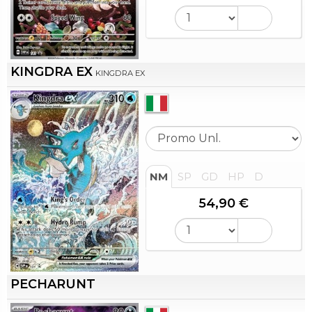
KINGDRA EX
KINGDRA EX
NM
SP
GD
HP
D
54,90 €
PECHARUNT