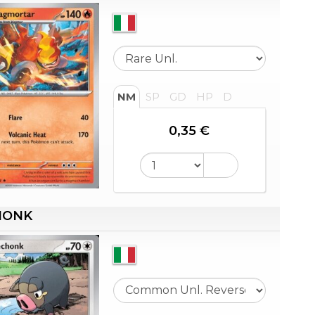
NM
SP
GD
HP
D
0,35 €
HONK