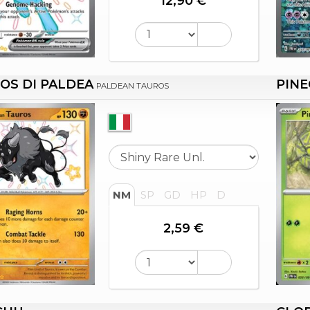
12,90 €
OS DI PALDEA
PINE
PALDEAN TAUROS
NM
SP
GD
HP
D
2,59 €