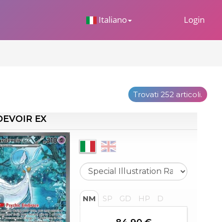
 Dropdown
Italiano
Login
Trovati 252 articoli.
EVOIR EX
NM
SP
GD
HP
D