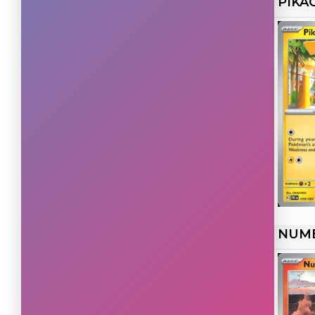
PIKA
Double rare
(13)
Shiny Ultra Rare
(12)
Special Illustration Rare
(8)
Rare Ultra
(7)
Rare Secret
(6)
Illustration Rare
(3)
NUM