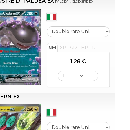
SIRE DI PALDEA EX
PALDEAN CLODSIRE EX
NM
SP
GD
HP
D
1,28 €
ERN EX