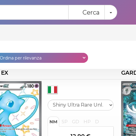
Toggle
Cerca
 EX
GARD
NM
SP
GD
HP
D