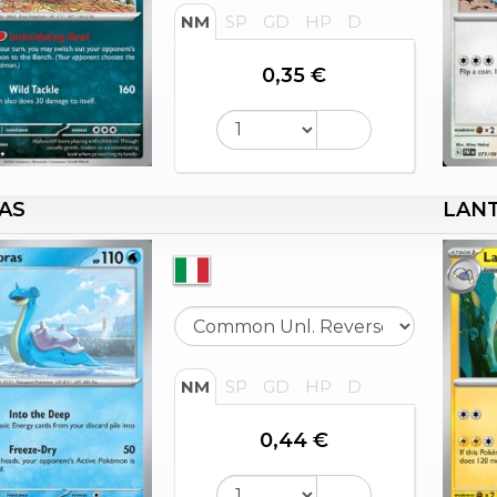
NM
SP
GD
HP
D
0,35 €
AS
LAN
NM
SP
GD
HP
D
0,44 €