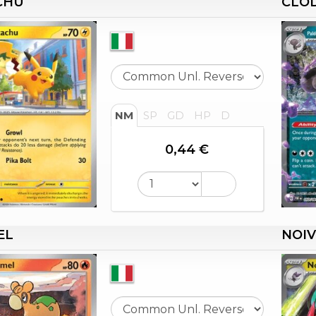
CHU
CLOD
NM
SP
GD
HP
D
0,44 €
EL
NOIV