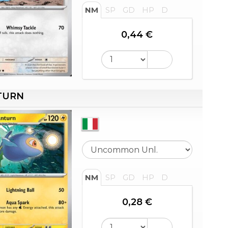
NM
SP
GD
HP
D
0,44 €
TURN
NM
SP
GD
HP
D
0,28 €