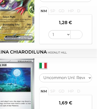
NM
SP
GD
HP
D
1,28 €
INA CHIARODILUNA
MOONLIT HILL
NM
SP
GD
HP
D
1,69 €