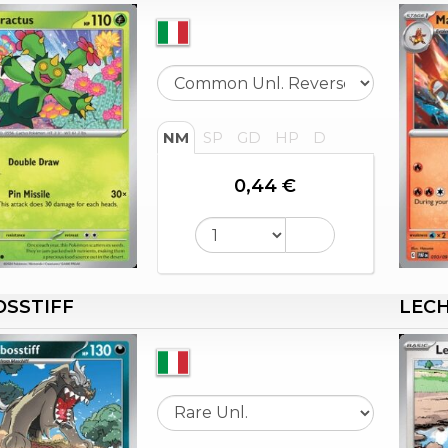
NM
SP
GD
HP
D
0,44 €
SSTIFF
LEC