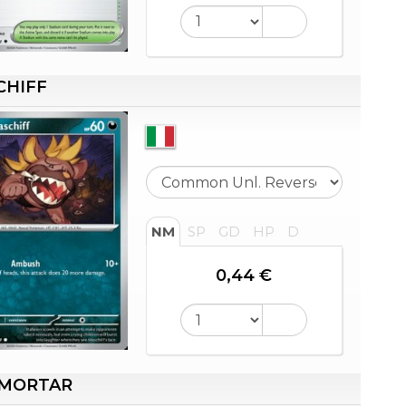
CHIFF
NM
SP
GD
HP
D
0,44 €
MORTAR