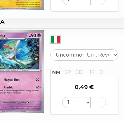
IA
NM
SP
GD
HP
D
0,49 €