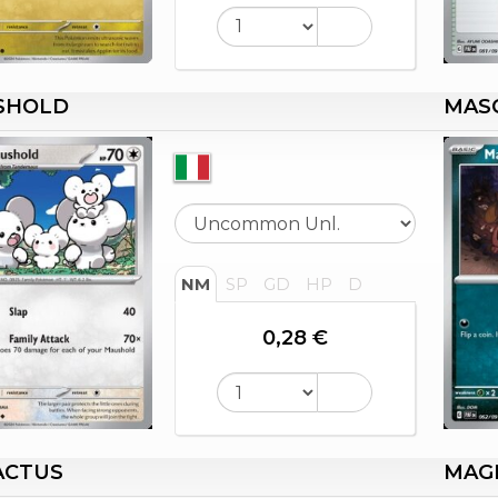
SHOLD
MAS
NM
SP
GD
HP
D
0,28 €
ACTUS
MAG