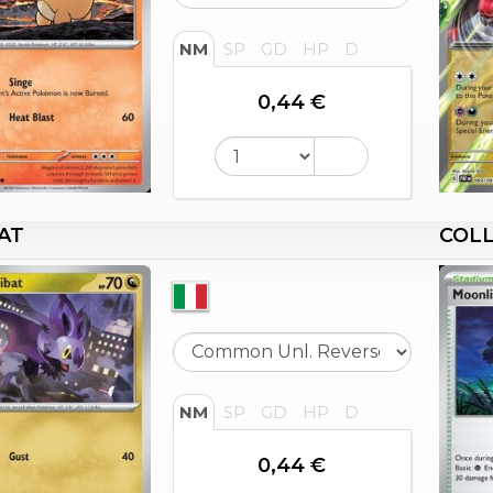
NM
SP
GD
HP
D
0,44 €
AT
COLL
NM
SP
GD
HP
D
0,44 €