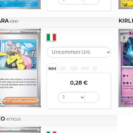
ARA
KIRL
IONO
NM
SP
GD
HP
D
0,28 €
ZO
ATTICUS