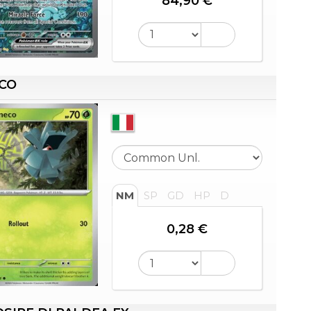
84,90 €
CO
NM
SP
GD
HP
D
0,28 €