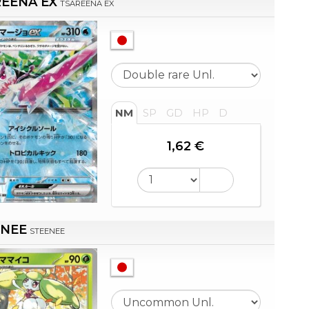
EENA EX
TSAREENA EX
NM
SP
GD
HP
D
1,62 €
ENEE
STEENEE