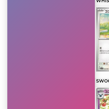
WHI
Rare
(1)
Special Illustration Rare
(1)
SWO