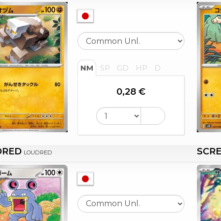
NM
SP
GD
HP
D
0,28 €
DRED
SCRE
LOUDRED