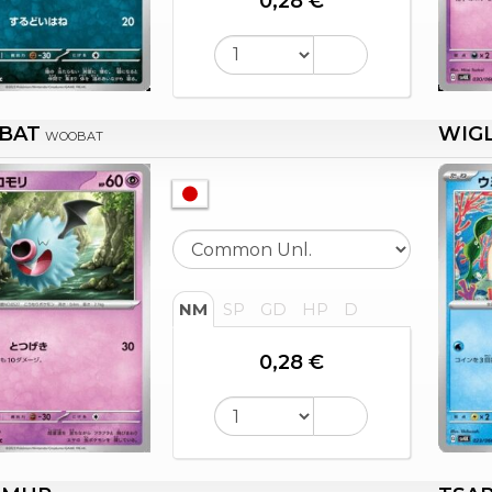
0,28 €
BAT
WIG
WOOBAT
NM
SP
GD
HP
D
0,28 €