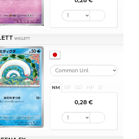
0,28 €
LETT
WIGLETT
NM
SP
GD
HP
D
0,28 €