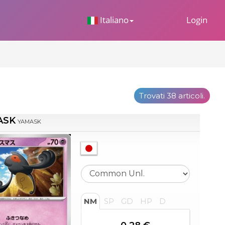
 Dropdown
Italiano
Login
Trovati 38 articoli.
ASK
YAMASK
NM
SP
GD
HP
D