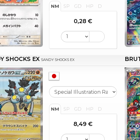
NM
SP
GD
HP
D
0,28 €
Y SHOCKS EX
BRU
SANDY SHOCKS EX
NM
SP
GD
HP
D
8,49 €