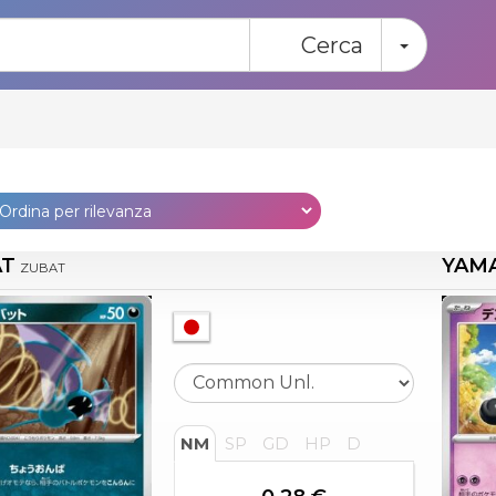
Toggle
Cerca
AT
YAM
ZUBAT
NM
SP
GD
HP
D