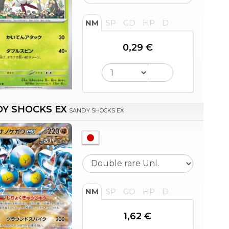
NM
SP
GD
HP
D
0,29 €
Y SHOCKS EX
SANDY SHOCKS EX
NM
SP
GD
HP
D
1,62 €