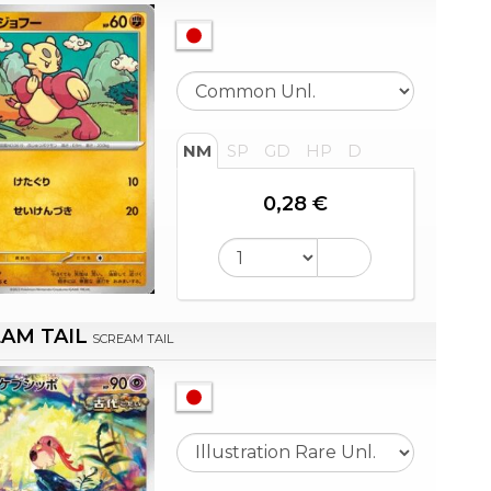
NM
SP
GD
HP
D
0,28 €
AM TAIL
SCREAM TAIL