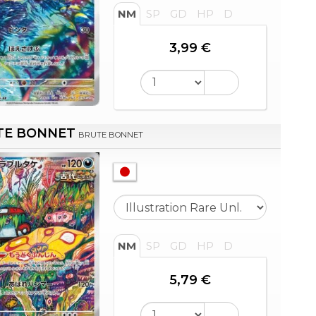
NM
SP
GD
HP
D
3,99 €
TE BONNET
BRUTE BONNET
NM
SP
GD
HP
D
5,79 €