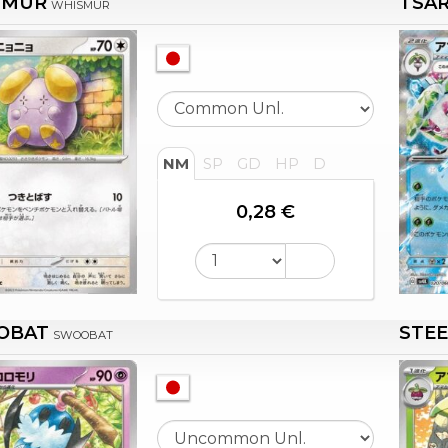
SMUR
TSAR
WHISMUR
NM
SP
GD
HP
D
0,28 €
OBAT
STE
SWOOBAT