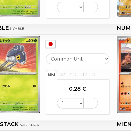
BLE
NUM
NYMBLE
NM
SP
GD
HP
D
0,28 €
STACK
MIE
NACLSTACK