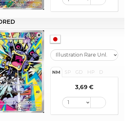
DRED
NM
SP
GD
HP
D
3,69 €