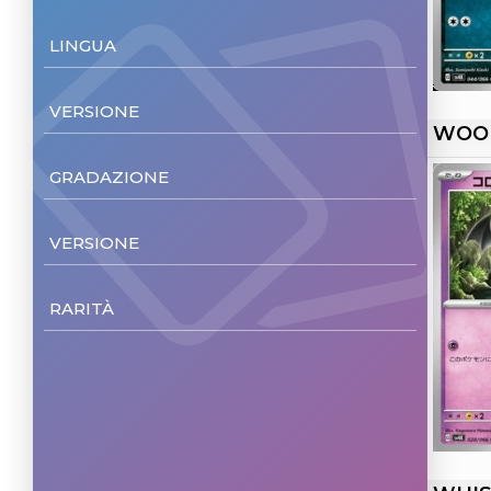
LINGUA
Japanese
(38)
VERSIONE
WOO
Non Foil
(38)
GRADAZIONE
NM/M
(38)
VERSIONE
Unl.
(38)
RARITÀ
Common
(16)
Uncommon
(9)
Double rare
(6)
Illustration Rare
(5)