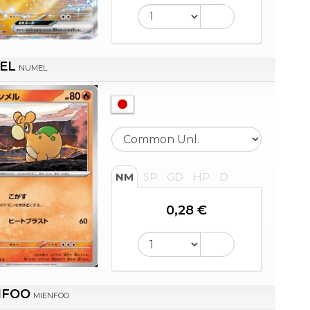
EL
NUMEL
NM
SP
GD
HP
D
0,28 €
NFOO
MIENFOO