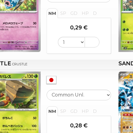
NM
SP
GD
HP
D
0,29 €
TLE
SAND
CRUSTLE
NM
SP
GD
HP
D
0,28 €