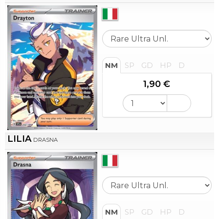
NM
SP
GD
HP
D
1,90 €
LILIA
DRASNA
NM
SP
GD
HP
D