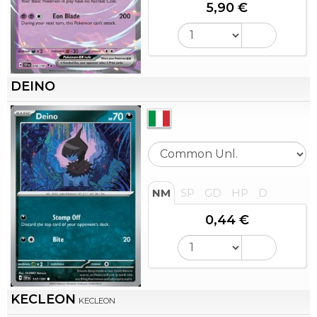
5,90 €
DEINO
NM
SP
GD
HP
D
0,44 €
KECLEON
KECLEON