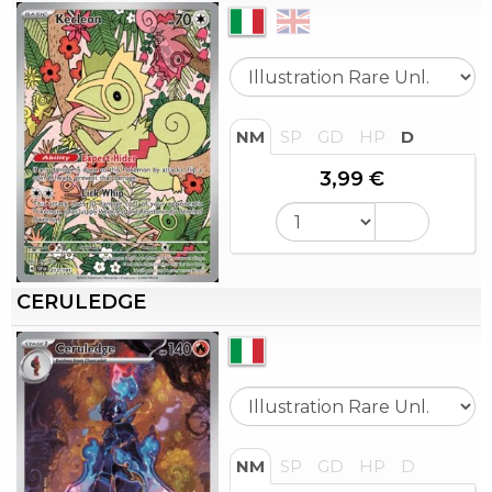
NM
SP
GD
HP
D
3,99 €
CERULEDGE
NM
SP
GD
HP
D