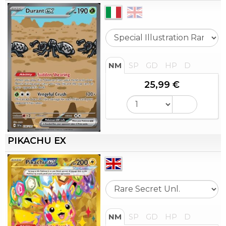
NM
SP
GD
HP
D
25,99 €
PIKACHU EX
NM
SP
GD
HP
D