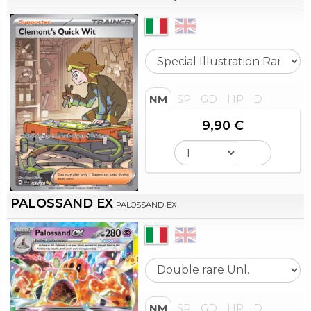
NM
SP
GD
HP
D
9,90 €
PALOSSAND EX
PALOSSAND EX
NM
SP
GD
HP
D