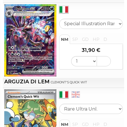
NM
SP
GD
HP
D
31,90 €
ARGUZIA DI LEM
CLEMONT'S QUICK WIT
NM
SP
GD
HP
D