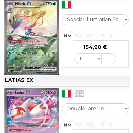
NM
SP
GD
HP
D
154,90 €
LATIAS EX
NM
SP
GD
HP
D