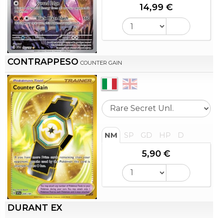
14,99 €
CONTRAPPESO
COUNTER GAIN
NM
SP
GD
HP
D
5,90 €
DURANT EX