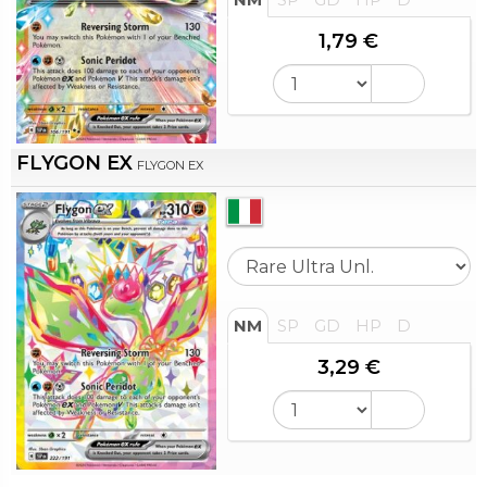
1,79 €
FLYGON EX
FLYGON EX
NM
SP
GD
HP
D
3,29 €