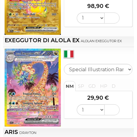
98,90 €
EXEGGUTOR DI ALOLA EX
ALOLAN EXEGGUTOR EX
NM
SP
GD
HP
D
29,90 €
ARIS
DRAYTON