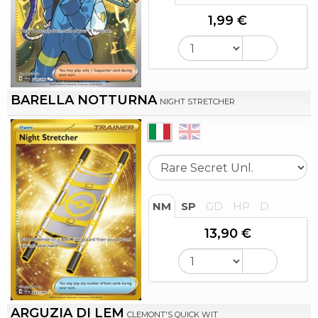
1,99 €
BARELLA NOTTURNA
NIGHT STRETCHER
NM
SP
GD
HP
D
13,90 €
ARGUZIA DI LEM
CLEMONT'S QUICK WIT