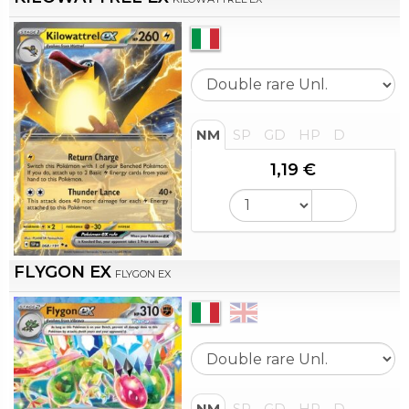
NM
SP
GD
HP
D
1,19 €
FLYGON EX
FLYGON EX
NM
SP
GD
HP
D