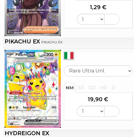
1,29 €
PIKACHU EX
PIKACHU EX
NM
SP
GD
HP
D
19,90 €
HYDREIGON EX