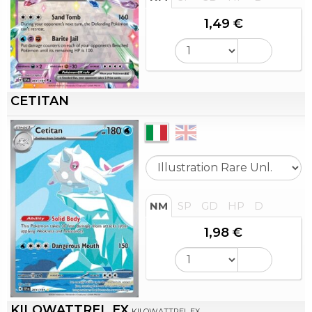
1,49 €
CETITAN
NM
SP
GD
HP
D
1,98 €
KILOWATTREL EX
KILOWATTREL EX