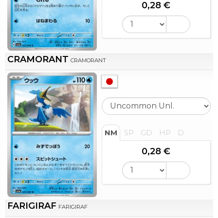
0,28 €
CRAMORANT
CRAMORANT
NM
SP
GD
HP
D
0,28 €
FARIGIRAF
FARIGIRAF