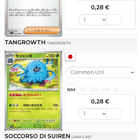
0,28 €
TANGROWTH
TANGROWTH
NM
SP
GD
HP
D
0,28 €
SOCCORSO DI SUIREN
LANA'S AID