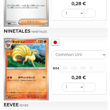
0,28 €
NINETALES
NINETALES
NM
SP
GD
HP
D
0,28 €
EEVEE
EEVEE