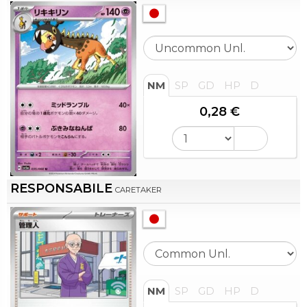
NM
SP
GD
HP
D
0,28 €
RESPONSABILE
CARETAKER
NM
SP
GD
HP
D