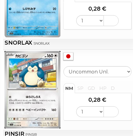
0,28 €
SNORLAX
SNORLAX
NM
SP
GD
HP
D
0,28 €
PINSIR
PINSIR