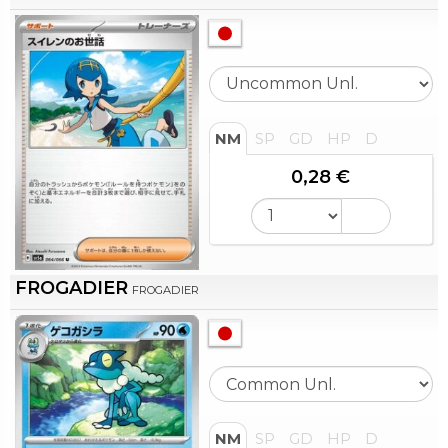
NM
SP
GD
HP
D
0,28 €
FROGADIER
FROGADIER
NM
SP
GD
HP
D