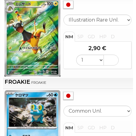
NM
SP
GD
HP
D
2,90 €
FROAKIE
FROAKIE
NM
SP
GD
HP
D