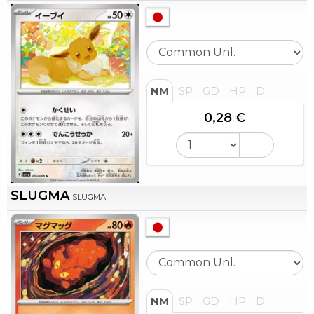
NM
SP
GD
HP
D
0,28 €
SLUGMA
SLUGMA
NM
SP
GD
HP
D