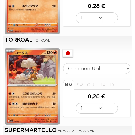
0,28 €
TORKOAL
TORKOAL
NM
SP
GD
HP
D
0,28 €
SUPERMARTELLO
ENHANCED HAMMER