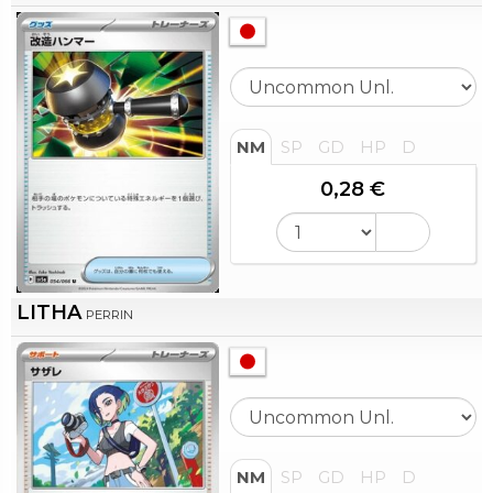
NM
SP
GD
HP
D
0,28 €
LITHA
PERRIN
NM
SP
GD
HP
D