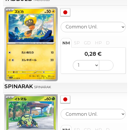
NM
SP
GD
HP
D
0,28 €
SPINARAK
SPINARAK
NM
SP
GD
HP
D