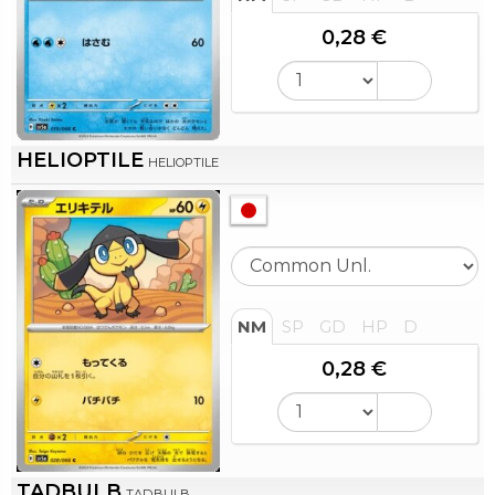
0,28 €
HELIOPTILE
HELIOPTILE
NM
SP
GD
HP
D
0,28 €
TADBULB
TADBULB