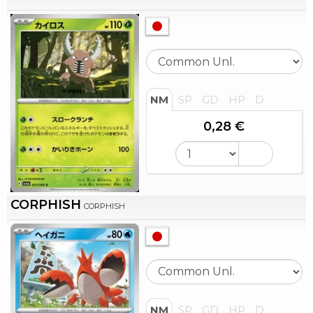
NM
SP
GD
HP
D
0,28 €
CORPHISH
CORPHISH
NM
SP
GD
HP
D