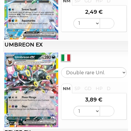
NM
SP
GD
HP
D
2,49 €
UMBREON EX
NM
SP
GD
HP
D
3,89 €