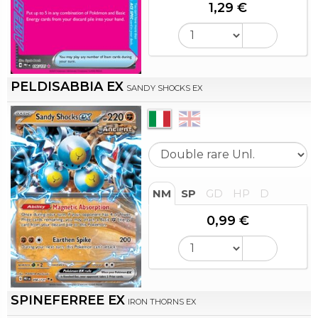
1,29 €
PELDISABBIA EX
SANDY SHOCKS EX
NM
SP
GD
HP
D
0,99 €
SPINEFERREE EX
IRON THORNS EX