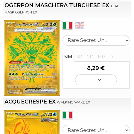
OGERPON MASCHERA TURCHESE EX
TEAL
MASK OGERPON EX
NM
SP
GD
HP
D
8,29 €
ACQUECRESPE EX
WALKING WAKE EX