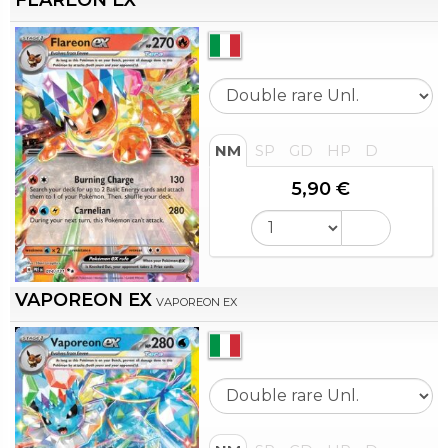
FLAREON EX
NM
SP
GD
HP
D
5,90 €
VAPOREON EX
VAPOREON EX