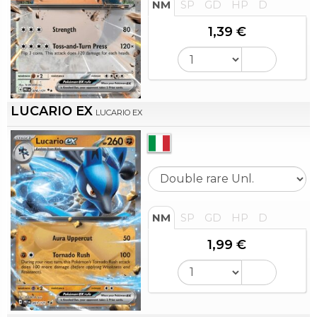
NM
SP
GD
HP
D
1,39 €
LUCARIO EX
LUCARIO EX
NM
SP
GD
HP
D
1,99 €