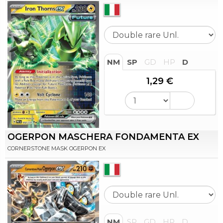
NM
SP
GD
HP
D
1,29 €
OGERPON MASCHERA FONDAMENTA EX
CORNERSTONE MASK OGERPON EX
NM
SP
GD
HP
D