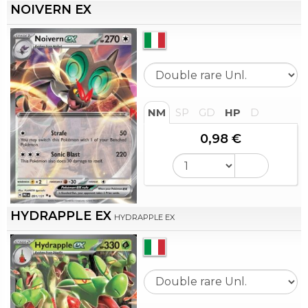
NOIVERN EX
NM
SP
GD
HP
D
0,98 €
HYDRAPPLE EX
HYDRAPPLE EX