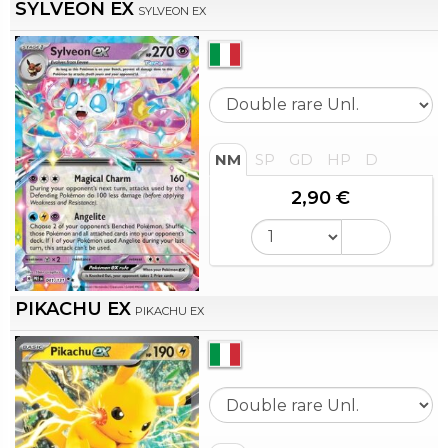
SYLVEON EX
SYLVEON EX
NM
SP
GD
HP
D
2,90 €
PIKACHU EX
PIKACHU EX