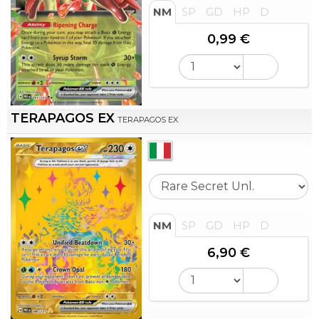
NM
SP
GD
HP
D
0,99 €
TERAPAGOS EX
TERAPAGOS EX
NM
SP
GD
HP
D
6,90 €