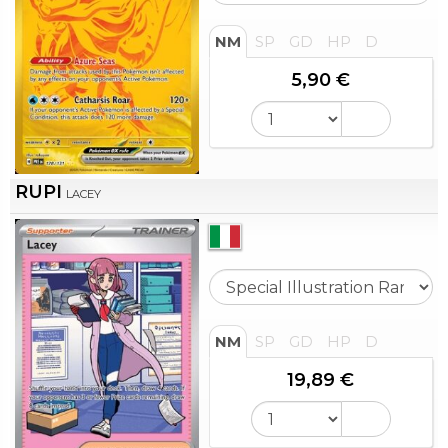
NM
SP
GD
HP
D
5,90 €
RUPI
LACEY
NM
SP
GD
HP
D
19,89 €