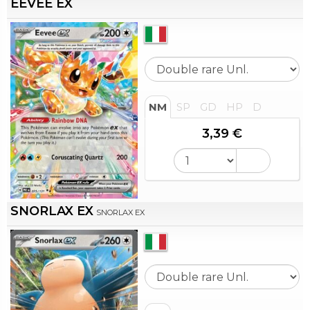
EEVEE EX
NM
SP
GD
HP
D
3,39 €
SNORLAX EX
SNORLAX EX