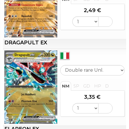
2,49 €
DRAGAPULT EX
NM
SP
GD
HP
D
3,35 €