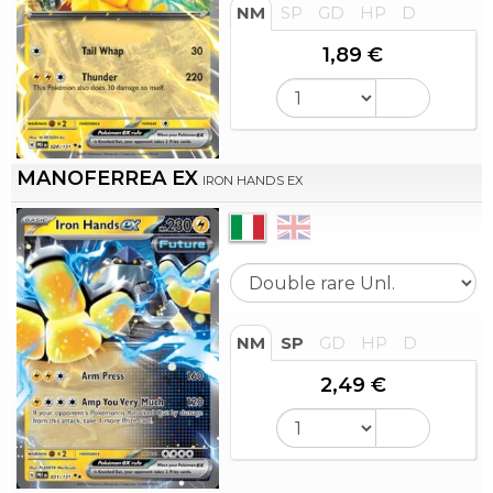
NM
SP
GD
HP
D
1,89 €
MANOFERREA EX
IRON HANDS EX
NM
SP
GD
HP
D
2,49 €