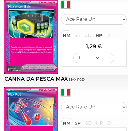
NM
SP
GD
HP
D
1,29 €
CANNA DA PESCA MAX
MAX ROD
NM
SP
GD
HP
D